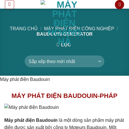
Bỏ
qua
nội
dung
TRANG CHỦ
/
MÁY PHÁT ĐIỆN CÔNG NGHIỆP
/
BAUDOUIN GENERATOR
LỌC
Máy phát điện Baudouin
MÁY PHÁT ĐIỆN BAUDOUIN-PHÁP
Máy phát điện Baudouin
là một dòng sản phẩm máy phát
điện được sản xuất bởi công ty Moteurs Baudouin. Một