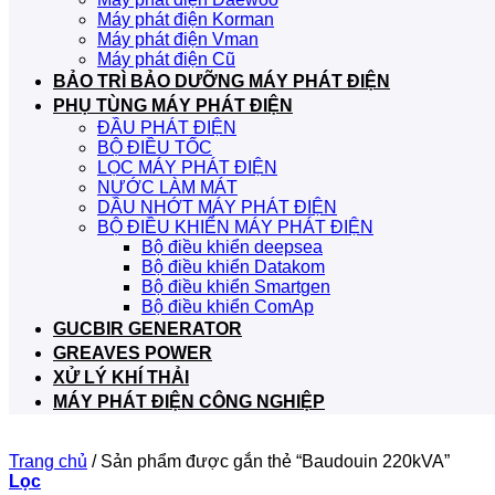
Máy phát điện Korman
Máy phát điện Vman
Máy phát điện Cũ
BẢO TRÌ BẢO DƯỠNG MÁY PHÁT ĐIỆN
PHỤ TÙNG MÁY PHÁT ĐIỆN
ĐẦU PHÁT ĐIỆN
BỘ ĐIỀU TỐC
LỌC MÁY PHÁT ĐIỆN
NƯỚC LÀM MÁT
DẦU NHỚT MÁY PHÁT ĐIỆN
BỘ ĐIỀU KHIỂN MÁY PHÁT ĐIỆN
Bộ điều khiển deepsea
Bộ điều khiển Datakom
Bộ điều khiển Smartgen
Bộ điều khiển ComAp
GUCBIR GENERATOR
GREAVES POWER
XỬ LÝ KHÍ THẢI
MÁY PHÁT ĐIỆN CÔNG NGHIỆP
Trang chủ
/
Sản phẩm được gắn thẻ “Baudouin 220kVA”
Lọc