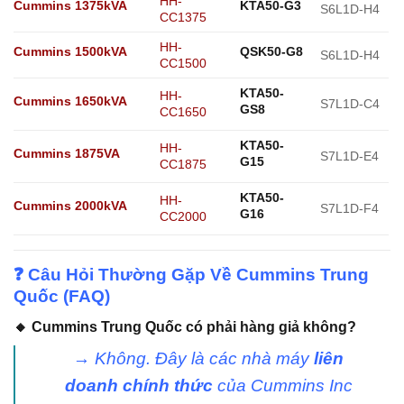
HH-
Cummins 1375kVA
KTA50-G3
S6L1D-H4
CC1375
HH-
Cummins 1500kVA
QSK50-G8
S6L1D-H4
CC1500
KTA50-
HH-
Cummins 1650kVA
S7L1D-C4
GS8
CC1650
KTA50-
HH-
Cummins 1875VA
S7L1D-E4
G15
CC1875
KTA50-
HH-
Cummins 2000kVA
S7L1D-F4
G16
CC2000
❓ Câu Hỏi Thường Gặp Về Cummins Trung
Quốc (FAQ)
🔸 Cummins Trung Quốc có phải hàng giả không?
→ Không. Đây là các nhà máy
liên
doanh chính thức
của Cummins Inc