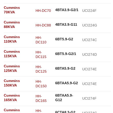
Cummins
4BTA3.9-G2/1
HH-DC70
UCI224F
70KVA
Cummins
4BTA3.9-G11
HH-DC88
UCI224G
88KVA
Cummins
HH-
6BT5.9-G2
UCI274C
110KVA
DC110
Cummins
HH-
6BT5.9-G2/1
UCI274D
115KVA
DC115
Cummins
HH-
6BTA5.9-G2
UCI274E
125KVA
DC125
Cummins
HH-
6BTAA5.9-G2
UCI274E
150KVA
DC150
Cummins
6BTAA5.9-
HH-
UCI274F
165KVA
G12
DC165
Cummins
HH-
6CTA8.3-G2