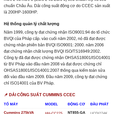
chuẩn Châu Âu. Dải công suất động cơ do CCEC sản xuất
là 200HP-1600HP.
Hệ thống quản lý chất lượng
Năm 1999, công ty đạt chứng nhận ISO9001:94 do tổ chức
BVQI của Pháp cấp. vào cuối năm 2002, nó đã đạt được
chứng nhận phiên bản BVQI ISO9001: 2000. năm 2006
đạt chứng nhận chất lượng BVQI ISO/TS16949:2002.
Công ty đã đạt được chứng nhận OHSAS18001/ISO14001
từ BV Pháp vào đầu năm 2008 và đạt được chứng chỉ
OHSAS18001/ISO14001:2007 thông qua kiểm toán sửa
đổi vào đầu năm 2009. Đầu năm 2009, công ty đạt chứng
chỉ ISO14001 của BV Pháp.
📌 DẢI CÔNG SUẤT CUMMINS CCEC
TỔ MÁY
MODEL
ĐỘNG CƠ
ĐẦU PHÁT
Cummins 275kVA
NT855-GA
HH-CC275
UCDI274K