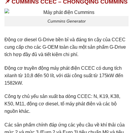
📌 CUMMINS CCEC – CHONGQING CUMMINS
Cummins Generator
Động cơ diesel G-Drive bền bỉ và đáng tin cậy của CCEC
cung cấp cho các G-OEM toàn cầu một sản phẩm G-Drive
tích hợp đầy đủ và tiết kiệm chi phí.
Động cơ truyền động máy phát điện CCEC có dung tích
xilanh từ 10,8 đến 50 lít, với dải công suất từ ​​175kW đến
1582kW.
Công ty chủ yếu sản xuất ba dòng CCEC: N, K19, K38,
K50, M11, động cơ diesel, tổ máy phát điện và các bộ
nguồn khác.
Các sản phẩm chính đáp ứng các yêu cầu về khí thải của
mức 2 và mức 3 (Euro 2 và Euro 3) tiêu chuẩn Mỹ và tiêu