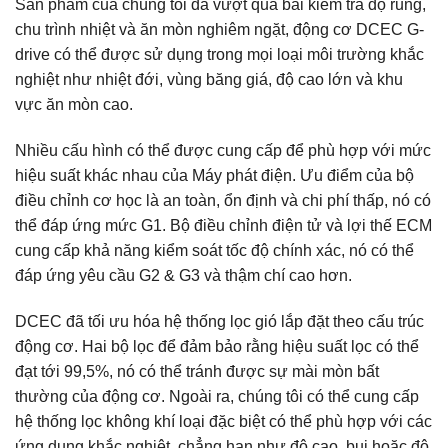
Sản phẩm của chúng tôi đã vượt qua bài kiểm tra độ rung,
chu trình nhiệt và ăn mòn nghiêm ngặt, động cơ DCEC G-
drive có thể được sử dụng trong mọi loại môi trường khắc
nghiệt như nhiệt đới, vùng băng giá, độ cao lớn và khu
vực ăn mòn cao.
Nhiều cấu hình có thể được cung cấp để phù hợp với mức
hiệu suất khác nhau của Máy phát điện.
Ưu điểm của bộ
điều chỉnh cơ học là an toàn, ổn định và chi phí thấp, nó có
thể đáp ứng mức G1.
Bộ điều chỉnh điện tử và lợi thế ECM
cung cấp khả năng kiểm soát tốc độ chính xác, nó có thể
đáp ứng yêu cầu G2 & G3 và thậm chí cao hơn.
DCEC đã tối ưu hóa hệ thống lọc gió lắp đặt theo cấu trúc
động cơ.
Hai bộ lọc để đảm bảo rằng hiệu suất lọc có thể
đạt tới 99,5%, nó có thể tránh được sự mài mòn bất
thường của động cơ.
Ngoài ra, chúng tôi có thể cung cấp
hệ thống lọc không khí loại đặc biệt có thể phù hợp với các
ứng dụng khắc nghiệt, chẳng hạn như độ cao, bụi hoặc độ