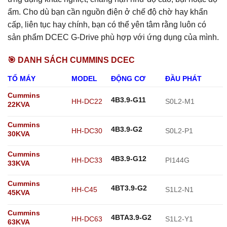
ẩm.
Cho dù bạn cần nguồn điện ở chế độ chờ hay khẩn
cấp, liên tục hay chính, bạn có thể yên tâm rằng luôn có
sản phẩm DCEC G-Drive phù hợp với ứng dụng của mình.
🎯 DANH SÁCH CUMMINS DCEC
TỔ MÁY
MODEL
ĐỘNG CƠ
ĐẦU PHÁT
Cummins
4B3.9-G11
HH-DC22
S0L2-M1
22KVA
Cummins
4B3.9-G2
HH-DC30
S0L2-P1
30KVA
Cummins
4B3.9-G12
HH-DC33
PI144G
33KVA
Cummins
4BT3.9-G2
HH-C45
S1L2-N1
45KVA
Cummins
4BTA3.9-G2
HH-DC63
S1L2-Y1
63KVA