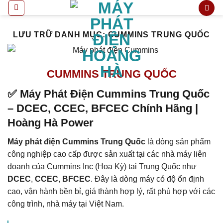
Bỏ
qua
nội
LƯU TRỮ DANH MỤC:
CUMMINS TRUNG QUỐC
dung
CUMMINS TRUNG QUỐC
✅ Máy Phát Điện Cummins Trung Quốc
– DCEC, CCEC, BFCEC Chính Hãng |
Hoàng Hà Power
Máy phát điện Cummins Trung Quốc
là dòng sản phẩm
công nghiệp cao cấp được sản xuất tại các nhà máy liên
doanh của Cummins Inc (Hoa Kỳ) tại Trung Quốc như
DCEC
,
CCEC
,
BFCEC
. Đây là dòng máy có độ ổn định
cao, vận hành bền bỉ, giá thành hợp lý, rất phù hợp với các
công trình, nhà máy tại Việt Nam.