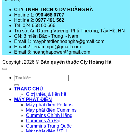
CTY TNHH TBCN & DV HOÀNG HÀ
Hotline 1:
090 468 0707
Hotline 2:
0977 491 562
Tel: 024 668 00 666
Trụ sở: An Dương Vương, Phú Thượng, Tây Hồ, HN
CN: 3 miền Băc - Trung - Nam
Email 1: mayphatdienhoangha@gmail.com
Email 2: lenammpd@gmail.com
Email 3: hoanghapower@gmail.com
Copyright 2026 ©
Bản quyền thuộc Cty Hoàng Hà
Tìm
kiếm:
TRANG CHỦ
Giới thiệu & liên hệ
MÁY PHÁT ĐIỆN
Máy phát điện Perkins
Máy phát điện Cummins
Cummins Chính Hãng
Cummins Ấn Độ
Cummins Trung Quốc
Máy phát điện MTU