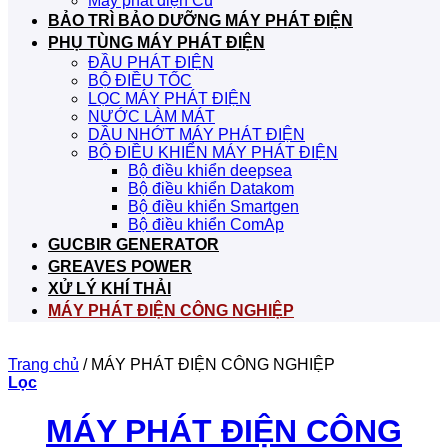
Máy phát điện Cũ
BẢO TRÌ BẢO DƯỠNG MÁY PHÁT ĐIỆN
PHỤ TÙNG MÁY PHÁT ĐIỆN
ĐẦU PHÁT ĐIỆN
BỘ ĐIỀU TỐC
LỌC MÁY PHÁT ĐIỆN
NƯỚC LÀM MÁT
DẦU NHỚT MÁY PHÁT ĐIỆN
BỘ ĐIỀU KHIỂN MÁY PHÁT ĐIỆN
Bộ điều khiển deepsea
Bộ điều khiển Datakom
Bộ điều khiển Smartgen
Bộ điều khiển ComAp
GUCBIR GENERATOR
GREAVES POWER
XỬ LÝ KHÍ THẢI
MÁY PHÁT ĐIỆN CÔNG NGHIỆP
Trang chủ
/
MÁY PHÁT ĐIỆN CÔNG NGHIỆP
Lọc
MÁY PHÁT ĐIỆN CÔNG