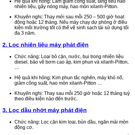
Hệ quả khi hỏng: Làm giảm công suất, tăng tiêu hao
nhiên liệu, gây nóng máy, hao mòn xilanh-Pitton.
Khuyến nghị: Thay mới sau mỗi 250 – 500 giờ hoạt
động hoặc 12 tháng. Nếu máy chạy dự phòng ở điều
kiện môi trường tốt có thể vệ sinh sạch tái sử dụng tối
đa 3 năm.
2.
Lọc nhiên liệu máy phát điện
Chức năng: Loại bỏ cặn, nước, bụi trong nhiên liệu
diesel, bảo vệ bơm cao áp, kim phun và xilanh-Pitton,
…
Hệ quả khi hỏng: Kim phun tắc nghẽn, máy khó nổ,
giảm công suất, hao mòn xilanh-Pitton …
Khuyến nghị: Thay sau mỗi 250 giờ hoặc 12 tháng tuỳ
theo điều kiện nào đến trước.
3.
Lọc dầu nhớt máy phát điện
Chức năng: Lọc cặn kim loại, bùn dầu, ngăn mài mòn
động cơ.