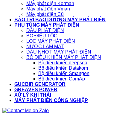
Máy phát điện Korman
Máy phát điện Vman
Máy phát điện Cũ
BẢO TRÌ BẢO DƯỠNG MÁY PHÁT ĐIỆN
PHỤ TÙNG MÁY PHÁT ĐIỆN
ĐẦU PHÁT ĐIỆN
BỘ ĐIỀU TỐC
LỌC MÁY PHÁT ĐIỆN
NƯỚC LÀM MÁT
DẦU NHỚT MÁY PHÁT ĐIỆN
BỘ ĐIỀU KHIỂN MÁY PHÁT ĐIỆN
Bộ điều khiển deepsea
Bộ điều khiển Datakom
Bộ điều khiển Smartgen
Bộ điều khiển ComAp
GUCBIR GENERATOR
GREAVES POWER
XỬ LÝ KHÍ THẢI
MÁY PHÁT ĐIỆN CÔNG NGHIỆP