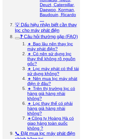
Deuzt, Caterpillar,
Daewoo, Korman,
Baudouin, Ricardo
…
💡 Dấu hiệu nhận biết cần thay
lọc cho máy phát điện
❓ Câu hỏi thường gặp (FAQ)
🔸 Bao lâu nên thay lọc
máy phát điện?
🔸 Có nên sử dụng lọc
thay thế không rõ nguồn
gốc?
🔸 Lọc máy phát có thể tái
sử dụng không?
🔸 Nên mua lọc máy phát
điện ở đâu?
🔸 Trên thị trường lọc có
hàng giả hàng nhái
không?
🔸 Lọc thay thế có phải
hàng giả hàng nhái
không?
🔸Công ty Hoàng Hà có
giao hàng toàn quốc
không ?
📞 Đặt mua lọc máy phát điện
chính hãng tại