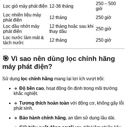
250 – 500
Lọc gió máy phát điện
12-36 tháng
giờ
Lọc nhiên liệu máy
12 tháng
250 giờ
phát điện
Lọc dầu nhớt máy
12 tháng hoặc sau khi
250 giờ
phát điện
thay dầu
Lọc nước làm mát &
12 tháng
250 giờ
tách nước
🎯 Vì sao nên dùng lọc chính hãng
máy phát điện?
Sử dụng
lọc chính hãng
mang lại lợi ích vượt trội:
🔹
Độ bền cao
, hoạt động ổn định trong môi trường
khắc nghiệt.
🔹
Tương thích hoàn toàn
với động cơ, không gây lỗi
phát sinh.
🔹
Bảo hành chính hãng
, an tâm sử dụng lâu dài.