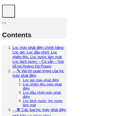
Contents
Lọc máy phát điện chính hãng:
Lọc gió, Lọc dầu nhớt, Lọc
nhiên liệu, Lọc nước làm mát,
Lọc tách nước – Có sẵn – Giá
tốt tại Hoàng Hà Power
🔧 Vai trò quan trọng của lọc
máy phát điện
Lọc gió máy phát điện
Lọc nhiên liệu máy phát
điện
Lọc dầu nhớt máy phát
điện
Lọc tách nước, lọc nước
làm mát
🛠 Các loại lọc máy phát điện
phổ biến và chức năng