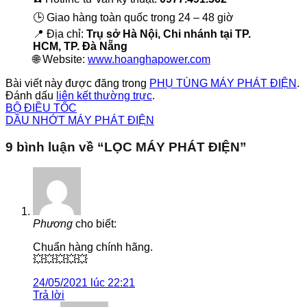
🕒 Giao hàng toàn quốc trong 24 – 48 giờ
📍 Địa chỉ:
Trụ sở Hà Nội, Chi nhánh tại TP.
HCM, TP. Đà Nẵng
🌐 Website:
www.hoanghapower.com
Bài viết này được đăng trong
PHỤ TÙNG MÁY PHÁT ĐIỆN
.
Đánh dấu
liên kết thường trực
.
BỘ ĐIỀU TỐC
DẦU NHỚT MÁY PHÁT ĐIỆN
9 bình luận về “
LỌC MÁY PHÁT ĐIỆN
”
Phương
cho biết:
Chuẩn hàng chính hãng.
💥💥💥💥💥
24/05/2021 lúc 22:21
Trả lời