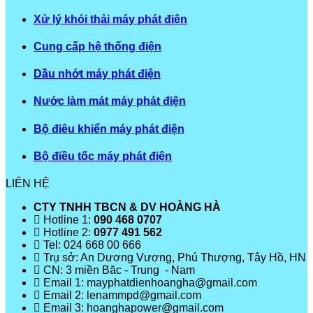
Xử lý khói thải máy phát điện
Cung cấp hệ thống điện
Dầu nhớt máy phát điện
Nước làm mát máy phát điện
Bộ điêu khiển máy phát điện
Bộ điều tốc máy phát điện
LIÊN HỆ
CTY TNHH TBCN & DV HOÀNG HÀ
Hotline 1:
090 468 0707
Hotline 2:
0977 491 562
Tel: 024 668 00 666
Trụ sở: An Dương Vương, Phú Thượng, Tây Hồ, HN
CN: 3 miền Băc - Trung - Nam
Email 1: mayphatdienhoangha@gmail.com
Email 2: lenammpd@gmail.com
Email 3: hoanghapower@gmail.com