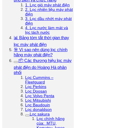
1. Lọc gió máy phát điện
2. Lọc nhiên liệu máy phát
điện
3. Lọc dầu nhớt máy phát
điện
4. Lọc nước làm mát và
lọc tách nước
📊 Bảng tóm tắt thời gian thay
lọc máy phát điện
🎯 Vì sao nên dùng lọc chính
hãng máy phát điện?
📦 Các thương hiệu lọc máy
phát điện do Hoàng Hà phân
phối
Lọc Cummins –
Fleetguard
Lọc Perkins
Lọc Doosan
Lọc Volvo Penta
Lọc Mitsubishi
Lọc Baudouin
Lọc donaldson
Lọc sakura
Lọc chính hãng
của: MTU,
Komatsu, Iveco,