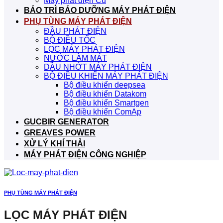
Máy phát điện Cũ
BẢO TRÌ BẢO DƯỠNG MÁY PHÁT ĐIỆN
PHỤ TÙNG MÁY PHÁT ĐIỆN
ĐẦU PHÁT ĐIỆN
BỘ ĐIỀU TỐC
LỌC MÁY PHÁT ĐIỆN
NƯỚC LÀM MÁT
DẦU NHỚT MÁY PHÁT ĐIỆN
BỘ ĐIỀU KHIỂN MÁY PHÁT ĐIỆN
Bộ điều khiển deepsea
Bộ điều khiển Datakom
Bộ điều khiển Smartgen
Bộ điều khiển ComAp
GUCBIR GENERATOR
GREAVES POWER
XỬ LÝ KHÍ THẢI
MÁY PHÁT ĐIỆN CÔNG NGHIỆP
PHỤ TÙNG MÁY PHÁT ĐIỆN
LỌC MÁY PHÁT ĐIỆN