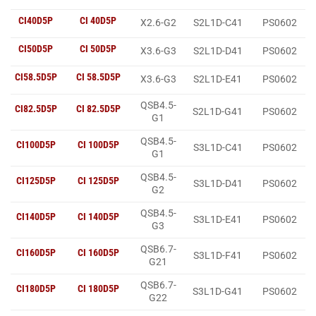
CI40D5P
CI 40D5P
X2.6-G2
S2L1D-C41
PS0602
CI50D5P
CI 50D5P
X3.6-G3
S2L1D-D41
PS0602
CI58.5D5P
CI 58.5D5P
X3.6-G3
S2L1D-E41
PS0602
QSB4.5-
CI82.5D5P
CI 82.5D5P
S2L1D-G41
PS0602
G1
QSB4.5-
CI100D5P
CI 100D5P
S3L1D-C41
PS0602
G1
QSB4.5-
CI125D5P
CI 125D5P
S3L1D-D41
PS0602
G2
QSB4.5-
CI140D5P
CI 140D5P
S3L1D-E41
PS0602
G3
QSB6.7-
CI160D5P
CI 160D5P
S3L1D-F41
PS0602
G21
QSB6.7-
CI180D5P
CI 180D5P
S3L1D-G41
PS0602
G22