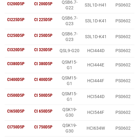
QSB6.7-
CI200D5P
CI 200D5P
S3L1D-H41
PS0602
G22
QSB6.7-
CI225D5P
CI 225D5P
S3L1D-K41
PS0602
G23
QSB6.7-
CI250D5P
CI 250D5P
S3L1D-K41
PS0602
G23
CI320D5P
CI 320D5P
QSL9-G20
HCI444D
PS0602
QSM15-
CI380D5P
CI 380D5P
HCI444E
PS0602
G1
QSM15-
CI400D5P
CI 400D5P
HCI444F
PS0602
G1
QSM15-
CI500D5P
CI 500D5P
HCI544D
PS0602
G1
QSK19-
CI650D5P
CI 650D5P
HCI544F
PS0602
G30
QSK19-
CI750D5P
CI 750D5P
HCI634W
PS0602
G30