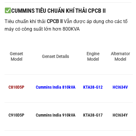
CUMMINS TIÊU CHUẨN KHÍ THẢI CPCB II
Tiêu chuẩn khí thải
CPCB II
Vẫn được áp dụng cho các tổ
máy có công suất lớn hơn 800KVA
Genset
Engine
Alternator
Genset Details
Model
Model
Model
C810D5P
Cummins India
810kVA
KTA38-G12
HCI634V
C910D5P
Cummins India
910kVA
KTA38-G17
HCI634Y