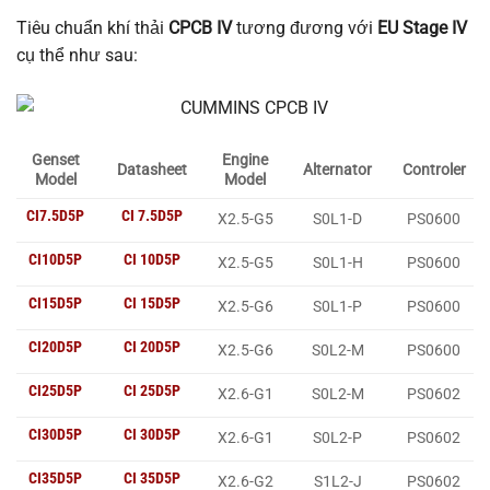
Tiêu chuẩn khí thải
CPCB IV
tương đương với
EU Stage IV
cụ thể như sau:
Genset
Engine
Datasheet
Alternator
Controler
Model
Model
CI7.5D5P
CI 7.5D5P
X2.5-G5
S0L1-D
PS0600
CI10D5P
CI 10D5P
X2.5-G5
S0L1-H
PS0600
CI15D5P
CI 15D5P
X2.5-G6
S0L1-P
PS0600
CI20D5P
CI 20D5P
X2.5-G6
S0L2-M
PS0600
CI25D5P
CI 25D5P
X2.6-G1
S0L2-M
PS0602
CI30D5P
CI 30D5P
X2.6-G1
S0L2-P
PS0602
CI35D5P
CI 35D5P
X2.6-G2
S1L2-J
PS0602