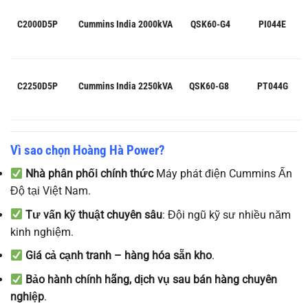
C2000D5P
Cummins India
2000kVA
QSK60-G4
PI044E
C2250D5P
Cummins India
2250kVA
QSK60-G8
PT044G
Vì sao chọn Hoàng Hà Power?
Nhà phân phối chính thức
Máy phát điện Cummins Ấn
Độ tại Việt Nam.
Tư vấn kỹ thuật chuyên sâu
: Đội ngũ kỹ sư nhiều năm
kinh nghiệm.
Giá cả cạnh tranh – hàng hóa sẵn kho
.
Bảo hành chính hãng, dịch vụ sau bán hàng chuyên
nghiệp
.