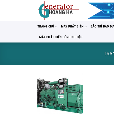
Bỏ
qua
nội
dung
TRANG CHỦ
MÁY PHÁT ĐIỆN
BẢO TRÌ BẢO D
MÁY PHÁT ĐIỆN CÔNG NGHIỆP
TRA
Add to
wishlist