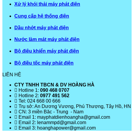
Xử lý khói thải máy phát điện
Cung cấp hệ thống điện
Dầu nhớt máy phát điện
Nước làm mát máy phát điện
Bộ điêu khiển máy phát điện
Bộ điều tốc máy phát điện
LIÊN HỆ
CTY TNHH TBCN & DV HOÀNG HÀ
Hotline 1:
090 468 0707
Hotline 2:
0977 491 562
Tel: 024 668 00 666
Trụ sở: An Dương Vương, Phú Thượng, Tây Hồ, HN
CN: 3 miền Băc - Trung - Nam
Email 1: mayphatdienhoangha@gmail.com
Email 2: lenammpd@gmail.com
Email 3: hoanghapower@gmail.com