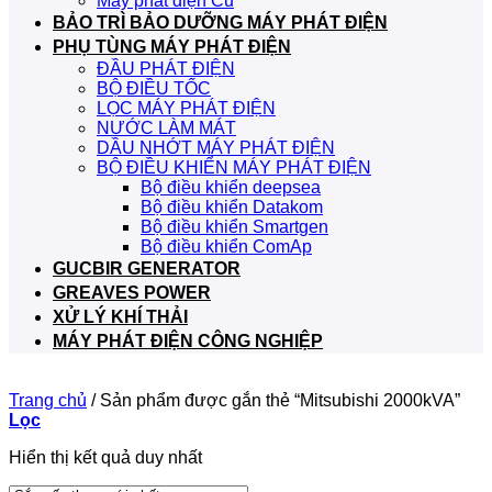
Máy phát điện Cũ
BẢO TRÌ BẢO DƯỠNG MÁY PHÁT ĐIỆN
PHỤ TÙNG MÁY PHÁT ĐIỆN
ĐẦU PHÁT ĐIỆN
BỘ ĐIỀU TỐC
LỌC MÁY PHÁT ĐIỆN
NƯỚC LÀM MÁT
DẦU NHỚT MÁY PHÁT ĐIỆN
BỘ ĐIỀU KHIỂN MÁY PHÁT ĐIỆN
Bộ điều khiển deepsea
Bộ điều khiển Datakom
Bộ điều khiển Smartgen
Bộ điều khiển ComAp
GUCBIR GENERATOR
GREAVES POWER
XỬ LÝ KHÍ THẢI
MÁY PHÁT ĐIỆN CÔNG NGHIỆP
Trang chủ
/
Sản phẩm được gắn thẻ “Mitsubishi 2000kVA”
Lọc
Hiển thị kết quả duy nhất