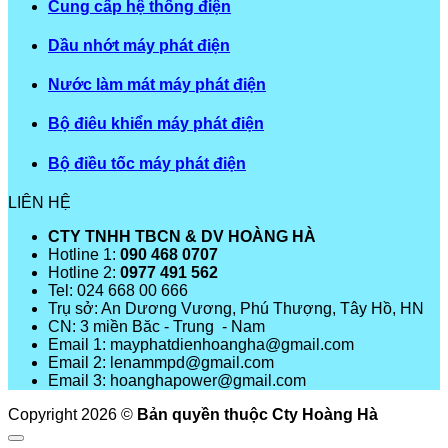
Cung cấp hệ thống điện
Dầu nhớt máy phát điện
Nước làm mát máy phát điện
Bộ điêu khiển máy phát điện
Bộ điều tốc máy phát điện
LIÊN HỆ
CTY TNHH TBCN & DV HOÀNG HÀ
Hotline 1:
090 468 0707
Hotline 2:
0977 491 562
Tel: 024 668 00 666
Trụ sở: An Dương Vương, Phú Thượng, Tây Hồ, HN
CN: 3 miền Băc - Trung - Nam
Email 1: mayphatdienhoangha@gmail.com
Email 2: lenammpd@gmail.com
Email 3: hoanghapower@gmail.com
Copyright 2026 ©
Bản quyền thuộc Cty Hoàng Hà