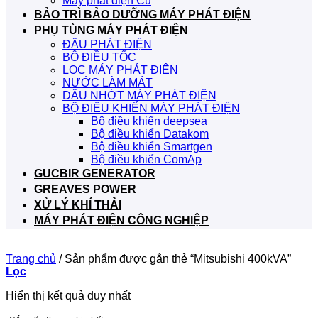
Máy phát điện Cũ
BẢO TRÌ BẢO DƯỠNG MÁY PHÁT ĐIỆN
PHỤ TÙNG MÁY PHÁT ĐIỆN
ĐẦU PHÁT ĐIỆN
BỘ ĐIỀU TỐC
LỌC MÁY PHÁT ĐIỆN
NƯỚC LÀM MÁT
DẦU NHỚT MÁY PHÁT ĐIỆN
BỘ ĐIỀU KHIỂN MÁY PHÁT ĐIỆN
Bộ điều khiển deepsea
Bộ điều khiển Datakom
Bộ điều khiển Smartgen
Bộ điều khiển ComAp
GUCBIR GENERATOR
GREAVES POWER
XỬ LÝ KHÍ THẢI
MÁY PHÁT ĐIỆN CÔNG NGHIỆP
Trang chủ
/
Sản phẩm được gắn thẻ “Mitsubishi 400kVA”
Lọc
Hiển thị kết quả duy nhất