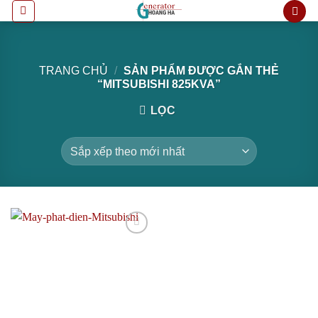
Bỏ
qua
nội
dung
TRANG CHỦ
/
SẢN PHẨM ĐƯỢC GẮN THẺ
“MITSUBISHI 825KVA”
LỌC
Add to
wishlist