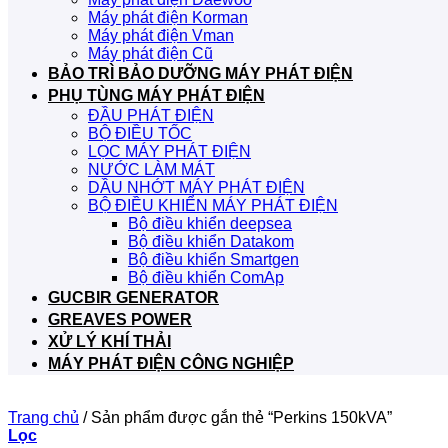
Máy phát điện Korman
Máy phát điện Vman
Máy phát điện Cũ
BẢO TRÌ BẢO DƯỠNG MÁY PHÁT ĐIỆN
PHỤ TÙNG MÁY PHÁT ĐIỆN
ĐẦU PHÁT ĐIỆN
BỘ ĐIỀU TỐC
LỌC MÁY PHÁT ĐIỆN
NƯỚC LÀM MÁT
DẦU NHỚT MÁY PHÁT ĐIỆN
BỘ ĐIỀU KHIỂN MÁY PHÁT ĐIỆN
Bộ điều khiển deepsea
Bộ điều khiển Datakom
Bộ điều khiển Smartgen
Bộ điều khiển ComAp
GUCBIR GENERATOR
GREAVES POWER
XỬ LÝ KHÍ THẢI
MÁY PHÁT ĐIỆN CÔNG NGHIỆP
Trang chủ
/
Sản phẩm được gắn thẻ “Perkins 150kVA”
Lọc