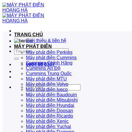
Bỏ
qua
nội
dung
TRANG CHỦ
Giới thiệu & liên hệ
MÁY PHÁT ĐIỆN
Tìm
Máy phát điện Perkins
kiếm:
Máy phát điện Cummins
Cummins Chính Hãng
0904 68 0707
Cummins Ấn Độ
Cummins Trung Quốc
Máy phát điện MTU
Máy phát điện Volvo
Tìm
Máy phát điện Iveco
kiếm:
Máy phát điện Baudouin
Máy phát điện Mitsubishi
Máy phát điện Hyundai
Máy phát điện Doosan
Máy phát điện Ricardo
Máy phát điện Xenic
Máy phát điện Yuchai
Máy phát điện Daewoo