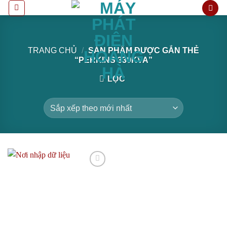
Bỏ
qua
nội
dung
TRANG CHỦ
/
SẢN PHẨM ĐƯỢC GẮN THẺ
“PERKINS 330KVA”
LỌC
Add to
wishlist