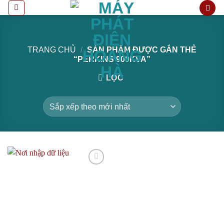
Bỏ
qua
nội
dung
TRANG CHỦ
/
SẢN PHẨM ĐƯỢC GẮN THẺ
“PERKINS 900KVA”
LỌC
Add to
wishlist