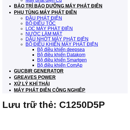
Máy phát điện Cũ
BẢO TRÌ BẢO DƯỠNG MÁY PHÁT ĐIỆN
PHỤ TÙNG MÁY PHÁT ĐIỆN
ĐẦU PHÁT ĐIỆN
BỘ ĐIỀU TỐC
LỌC MÁY PHÁT ĐIỆN
NƯỚC LÀM MÁT
DẦU NHỚT MÁY PHÁT ĐIỆN
BỘ ĐIỀU KHIỂN MÁY PHÁT ĐIỆN
Bộ điều khiển deepsea
Bộ điều khiển Datakom
Bộ điều khiển Smartgen
Bộ điều khiển ComAp
GUCBIR GENERATOR
GREAVES POWER
XỬ LÝ KHÍ THẢI
MÁY PHÁT ĐIỆN CÔNG NGHIỆP
Lưu trữ thẻ:
C1250D5P