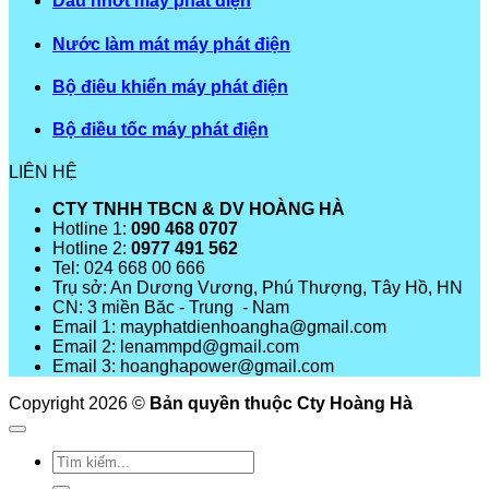
Dầu nhớt máy phát điện
Nước làm mát máy phát điện
Bộ điêu khiển máy phát điện
Bộ điều tốc máy phát điện
LIÊN HỆ
CTY TNHH TBCN & DV HOÀNG HÀ
Hotline 1:
090 468 0707
Hotline 2:
0977 491 562
Tel: 024 668 00 666
Trụ sở: An Dương Vương, Phú Thượng, Tây Hồ, HN
CN: 3 miền Băc - Trung - Nam
Email 1: mayphatdienhoangha@gmail.com
Email 2: lenammpd@gmail.com
Email 3: hoanghapower@gmail.com
Copyright 2026 ©
Bản quyền thuộc Cty Hoàng Hà
Tìm
kiếm: