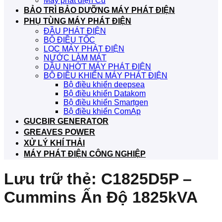
Máy phát điện Cũ
BẢO TRÌ BẢO DƯỠNG MÁY PHÁT ĐIỆN
PHỤ TÙNG MÁY PHÁT ĐIỆN
ĐẦU PHÁT ĐIỆN
BỘ ĐIỀU TỐC
LỌC MÁY PHÁT ĐIỆN
NƯỚC LÀM MÁT
DẦU NHỚT MÁY PHÁT ĐIỆN
BỘ ĐIỀU KHIỂN MÁY PHÁT ĐIỆN
Bộ điều khiển deepsea
Bộ điều khiển Datakom
Bộ điều khiển Smartgen
Bộ điều khiển ComAp
GUCBIR GENERATOR
GREAVES POWER
XỬ LÝ KHÍ THẢI
MÁY PHÁT ĐIỆN CÔNG NGHIỆP
Lưu trữ thẻ:
C1825D5P –
Cummins Ấn Độ 1825kVA