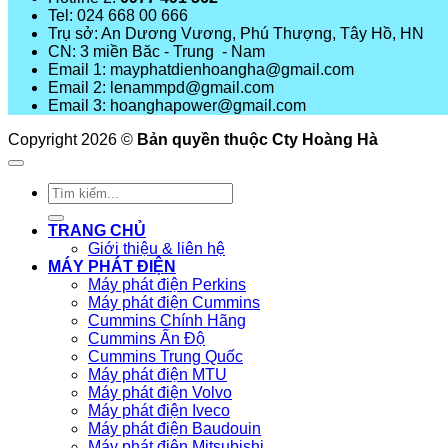
Tel: 024 668 00 666
Trụ sở: An Dương Vương, Phú Thượng, Tây Hồ, HN
CN: 3 miền Băc - Trung - Nam
Email 1: mayphatdienhoangha@gmail.com
Email 2: lenammpd@gmail.com
Email 3: hoanghapower@gmail.com
Copyright 2026 ©
Bản quyền thuộc Cty Hoàng Hà
Tìm
kiếm:
TRANG CHỦ
Giới thiệu & liên hệ
MÁY PHÁT ĐIỆN
Máy phát điện Perkins
Máy phát điện Cummins
Cummins Chính Hãng
Cummins Ấn Độ
Cummins Trung Quốc
Máy phát điện MTU
Máy phát điện Volvo
Máy phát điện Iveco
Máy phát điện Baudouin
Máy phát điện Mitsubishi