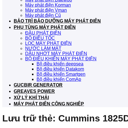
Máy phát điện Korman
Máy phát điện Vman
Máy phát điện Cũ
BẢO TRÌ BẢO DƯỠNG MÁY PHÁT ĐIỆN
PHỤ TÙNG MÁY PHÁT ĐIỆN
ĐẦU PHÁT ĐIỆN
BỘ ĐIỀU TỐC
LỌC MÁY PHÁT ĐIỆN
NƯỚC LÀM MÁT
DẦU NHỚT MÁY PHÁT ĐIỆN
BỘ ĐIỀU KHIỂN MÁY PHÁT ĐIỆN
Bộ điều khiển deepsea
Bộ điều khiển Datakom
Bộ điều khiển Smartgen
Bộ điều khiển ComAp
GUCBIR GENERATOR
GREAVES POWER
XỬ LÝ KHÍ THẢI
MÁY PHÁT ĐIỆN CÔNG NGHIỆP
Lưu trữ thẻ:
Cummins 1825