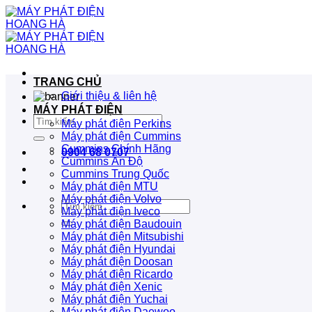
Bỏ
qua
nội
dung
TRANG CHỦ
Giới thiệu & liên hệ
MÁY PHÁT ĐIỆN
Tìm
Máy phát điện Perkins
kiếm:
Máy phát điện Cummins
Cummins Chính Hãng
0904 68 0707
Cummins Ấn Độ
Cummins Trung Quốc
Máy phát điện MTU
Máy phát điện Volvo
Tìm
Máy phát điện Iveco
kiếm:
Máy phát điện Baudouin
Máy phát điện Mitsubishi
Máy phát điện Hyundai
Máy phát điện Doosan
Máy phát điện Ricardo
Máy phát điện Xenic
Máy phát điện Yuchai
Máy phát điện Daewoo