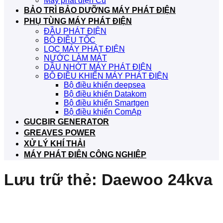
Máy phát điện Cũ
BẢO TRÌ BẢO DƯỠNG MÁY PHÁT ĐIỆN
PHỤ TÙNG MÁY PHÁT ĐIỆN
ĐẦU PHÁT ĐIỆN
BỘ ĐIỀU TỐC
LỌC MÁY PHÁT ĐIỆN
NƯỚC LÀM MÁT
DẦU NHỚT MÁY PHÁT ĐIỆN
BỘ ĐIỀU KHIỂN MÁY PHÁT ĐIỆN
Bộ điều khiển deepsea
Bộ điều khiển Datakom
Bộ điều khiển Smartgen
Bộ điều khiển ComAp
GUCBIR GENERATOR
GREAVES POWER
XỬ LÝ KHÍ THẢI
MÁY PHÁT ĐIỆN CÔNG NGHIỆP
Lưu trữ thẻ:
Daewoo 24kva