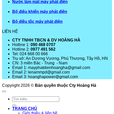
Nước làm mát máy phát điện
Bộ điêu khiển máy phát điện
Bộ điều tốc máy phát điện
LIÊN HỆ
CTY TNHH TBCN & DV HOÀNG HÀ
Hotline 1:
090 468 0707
Hotline 2:
0977 491 562
Tel: 024 668 00 666
Trụ sở: An Dương Vương, Phú Thượng, Tây Hồ, HN
CN: 3 miền Băc - Trung - Nam
Email 1: mayphatdienhoangha@gmail.com
Email 2: lenammpd@gmail.com
Email 3: hoanghapower@gmail.com
Copyright 2026 ©
Bản quyền thuộc Cty Hoàng Hà
Tìm
kiếm:
TRANG CHỦ
Giới thiệu & liên hệ