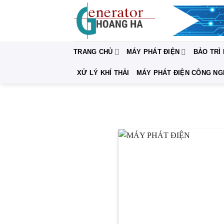
Bỏ
qua
nội
dung
TRANG CHỦ
MÁY PHÁT ĐIỆN
BẢO TRÌ
XỬ LÝ KHÍ THẢI
MÁY PHÁT ĐIỆN CÔNG NG