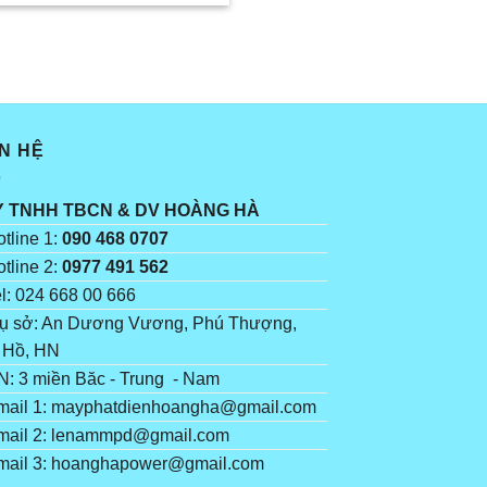
ÊN HỆ
Y TNHH TBCN & DV HOÀNG HÀ
tline 1:
090 468 0707
tline 2:
0977 491 562
l: 024 668 00 666
ụ sở: An Dương Vương, Phú Thượng,
 Hồ, HN
: 3 miền Băc - Trung - Nam
ail 1: mayphatdienhoangha@gmail.com
ail 2: lenammpd@gmail.com
ail 3: hoanghapower@gmail.com