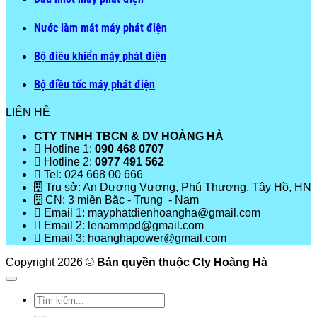
Nước làm mát máy phát điện
Bộ điêu khiển máy phát điện
Bộ điều tốc máy phát điện
LIÊN HỆ
CTY TNHH TBCN & DV HOÀNG HÀ
Hotline 1:
090 468 0707
Hotline 2:
0977 491 562
Tel: 024 668 00 666
Trụ sở: An Dương Vương, Phú Thượng, Tây Hồ, HN
CN: 3 miền Băc - Trung - Nam
Email 1: mayphatdienhoangha@gmail.com
Email 2: lenammpd@gmail.com
Email 3: hoanghapower@gmail.com
Copyright 2026 ©
Bản quyền thuộc Cty Hoàng Hà
Tìm
kiếm: