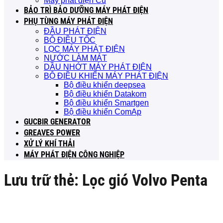
Máy phát điện Cũ
BẢO TRÌ BẢO DƯỠNG MÁY PHÁT ĐIỆN
PHỤ TÙNG MÁY PHÁT ĐIỆN
ĐẦU PHÁT ĐIỆN
BỘ ĐIỀU TỐC
LỌC MÁY PHÁT ĐIỆN
NƯỚC LÀM MÁT
DẦU NHỚT MÁY PHÁT ĐIỆN
BỘ ĐIỀU KHIỂN MÁY PHÁT ĐIỆN
Bộ điều khiển deepsea
Bộ điều khiển Datakom
Bộ điều khiển Smartgen
Bộ điều khiển ComAp
GUCBIR GENERATOR
GREAVES POWER
XỬ LÝ KHÍ THẢI
MÁY PHÁT ĐIỆN CÔNG NGHIỆP
Lưu trữ thẻ:
Lọc gió Volvo Penta