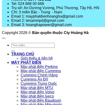
Tel: 024 668 00 666
Trụ sở: An Dương Vương, Phú Thượng, Tây Hồ, HN
CN: 3 miền Băc - Trung - Nam
Email 1: mayphatdienhoangha@gmail.com
Email 2: lenammpd@gmail.com
Email 3: hoanghapower@gmail.com
Copyright 2026 ©
Bản quyền thuộc Cty Hoàng Hà
Tìm
kiếm:
TRANG CHỦ
Giới thiệu & liên hệ
MÁY PHÁT ĐIỆN
Máy phát điện Perkins
Máy phát điện Cummins
Cummins Chính Hãng
Cummins Ấn Độ
Cummins Trung Quốc
Máy phát điện MTU
Máy phát điện Volvo
Máy phát điện Iveco
Máy phát điện Baudouin
Máy phát điện Mitsubishi