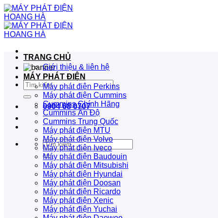
Bỏ
qua
nội
dung
TRANG CHỦ
Giới thiệu & liên hệ
MÁY PHÁT ĐIỆN
Tìm
Máy phát điện Perkins
kiếm:
Máy phát điện Cummins
Cummins Chính Hãng
0904 68 0707
Cummins Ấn Độ
Cummins Trung Quốc
Máy phát điện MTU
Máy phát điện Volvo
Tìm
Máy phát điện Iveco
kiếm:
Máy phát điện Baudouin
Máy phát điện Mitsubishi
Máy phát điện Hyundai
Máy phát điện Doosan
Máy phát điện Ricardo
Máy phát điện Xenic
Máy phát điện Yuchai
Máy phát điện Daewoo