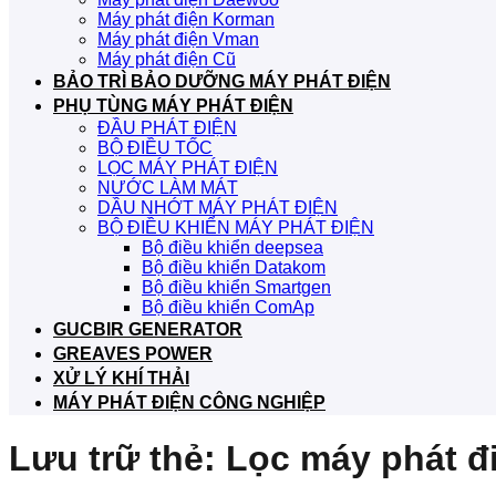
Máy phát điện Korman
Máy phát điện Vman
Máy phát điện Cũ
BẢO TRÌ BẢO DƯỠNG MÁY PHÁT ĐIỆN
PHỤ TÙNG MÁY PHÁT ĐIỆN
ĐẦU PHÁT ĐIỆN
BỘ ĐIỀU TỐC
LỌC MÁY PHÁT ĐIỆN
NƯỚC LÀM MÁT
DẦU NHỚT MÁY PHÁT ĐIỆN
BỘ ĐIỀU KHIỂN MÁY PHÁT ĐIỆN
Bộ điều khiển deepsea
Bộ điều khiển Datakom
Bộ điều khiển Smartgen
Bộ điều khiển ComAp
GUCBIR GENERATOR
GREAVES POWER
XỬ LÝ KHÍ THẢI
MÁY PHÁT ĐIỆN CÔNG NGHIỆP
Lưu trữ thẻ:
Lọc máy phát đ