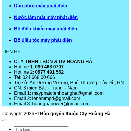
Dầu nhớt máy phát điện
Nước làm mát máy phát điện
Bộ điêu khiển máy phát điện
Bộ điều tốc máy phát điện
LIÊN HỆ
CTY TNHH TBCN & DV HOÀNG HÀ
Hotline 1:
090 468 0707
Hotline 2:
0977 491 562
Tel: 024 668 00 666
Trụ sở: An Dương Vương, Phú Thượng, Tây Hồ, HN
CN: 3 miền Băc - Trung - Nam
Email 1: mayphatdienhoangha@gmail.com
Email 2: lenammpd@gmail.com
Email 3: hoanghapower@gmail.com
Copyright 2026 ©
Bản quyền thuộc Cty Hoàng Hà
Tìm