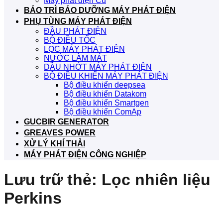
Máy phát điện Cũ
BẢO TRÌ BẢO DƯỠNG MÁY PHÁT ĐIỆN
PHỤ TÙNG MÁY PHÁT ĐIỆN
ĐẦU PHÁT ĐIỆN
BỘ ĐIỀU TỐC
LỌC MÁY PHÁT ĐIỆN
NƯỚC LÀM MÁT
DẦU NHỚT MÁY PHÁT ĐIỆN
BỘ ĐIỀU KHIỂN MÁY PHÁT ĐIỆN
Bộ điều khiển deepsea
Bộ điều khiển Datakom
Bộ điều khiển Smartgen
Bộ điều khiển ComAp
GUCBIR GENERATOR
GREAVES POWER
XỬ LÝ KHÍ THẢI
MÁY PHÁT ĐIỆN CÔNG NGHIỆP
Lưu trữ thẻ:
Lọc nhiên liệu
Perkins