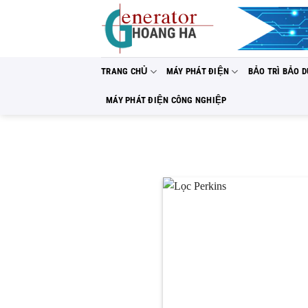
Bỏ
qua
nội
dung
TRANG CHỦ
MÁY PHÁT ĐIỆN
BẢO TRÌ BẢO 
MÁY PHÁT ĐIỆN CÔNG NGHIỆP