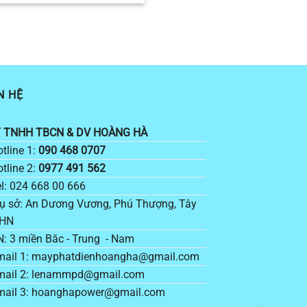
N HỆ
 TNHH TBCN & DV HOÀNG HÀ
tline 1:
090 468 0707
tline 2:
0977 491 562
l: 024 668 00 666
ụ sở: An Dương Vương, Phú Thượng, Tây
 HN
: 3 miền Băc - Trung - Nam
ail 1: mayphatdienhoangha@gmail.com
ail 2: lenammpd@gmail.com
ail 3: hoanghapower@gmail.com