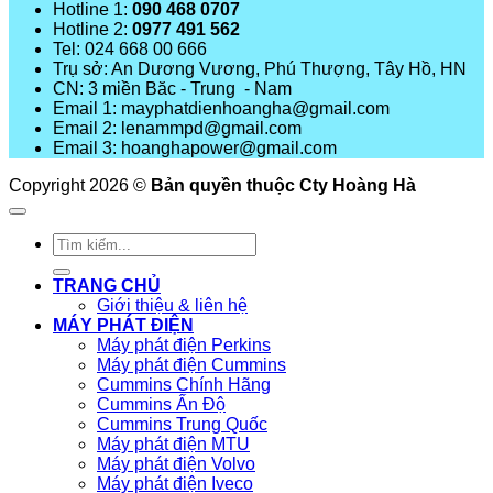
Hotline 1:
090 468 0707
Hotline 2:
0977 491 562
Tel: 024 668 00 666
Trụ sở: An Dương Vương, Phú Thượng, Tây Hồ, HN
CN: 3 miền Băc - Trung - Nam
Email 1: mayphatdienhoangha@gmail.com
Email 2: lenammpd@gmail.com
Email 3: hoanghapower@gmail.com
Copyright 2026 ©
Bản quyền thuộc Cty Hoàng Hà
Tìm
kiếm:
TRANG CHỦ
Giới thiệu & liên hệ
MÁY PHÁT ĐIỆN
Máy phát điện Perkins
Máy phát điện Cummins
Cummins Chính Hãng
Cummins Ấn Độ
Cummins Trung Quốc
Máy phát điện MTU
Máy phát điện Volvo
Máy phát điện Iveco