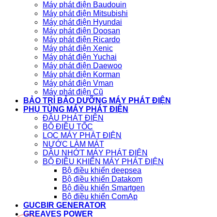
Máy phát điện Baudouin
Máy phát điện Mitsubishi
Máy phát điện Hyundai
Máy phát điện Doosan
Máy phát điện Ricardo
Máy phát điện Xenic
Máy phát điện Yuchai
Máy phát điện Daewoo
Máy phát điện Korman
Máy phát điện Vman
Máy phát điện Cũ
BẢO TRÌ BẢO DƯỠNG MÁY PHÁT ĐIỆN
PHỤ TÙNG MÁY PHÁT ĐIỆN
ĐẦU PHÁT ĐIỆN
BỘ ĐIỀU TỐC
LỌC MÁY PHÁT ĐIỆN
NƯỚC LÀM MÁT
DẦU NHỚT MÁY PHÁT ĐIỆN
BỘ ĐIỀU KHIỂN MÁY PHÁT ĐIỆN
Bộ điều khiển deepsea
Bộ điều khiển Datakom
Bộ điều khiển Smartgen
Bộ điều khiển ComAp
GUCBIR GENERATOR
GREAVES POWER