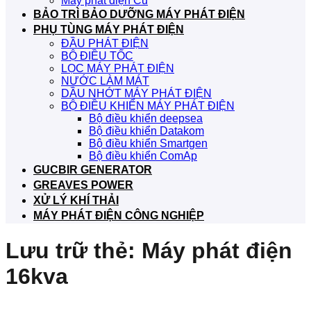
Máy phát điện Cũ
BẢO TRÌ BẢO DƯỠNG MÁY PHÁT ĐIỆN
PHỤ TÙNG MÁY PHÁT ĐIỆN
ĐẦU PHÁT ĐIỆN
BỘ ĐIỀU TỐC
LỌC MÁY PHÁT ĐIỆN
NƯỚC LÀM MÁT
DẦU NHỚT MÁY PHÁT ĐIỆN
BỘ ĐIỀU KHIỂN MÁY PHÁT ĐIỆN
Bộ điều khiển deepsea
Bộ điều khiển Datakom
Bộ điều khiển Smartgen
Bộ điều khiển ComAp
GUCBIR GENERATOR
GREAVES POWER
XỬ LÝ KHÍ THẢI
MÁY PHÁT ĐIỆN CÔNG NGHIỆP
Lưu trữ thẻ:
Máy phát điện
16kva