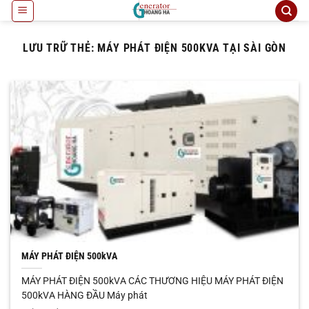
Bỏ
qua
nội
LƯU TRỮ THẺ:
MÁY PHÁT ĐIỆN 500KVA TẠI SÀI GÒN
dung
MÁY PHÁT ĐIỆN 500kVA
MÁY PHÁT ĐIỆN 500kVA CÁC THƯƠNG HIỆU MÁY PHÁT ĐIỆN
500kVA HÀNG ĐẦU Máy phát