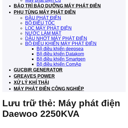
Máy phát điện Cũ
BẢO TRÌ BẢO DƯỠNG MÁY PHÁT ĐIỆN
PHỤ TÙNG MÁY PHÁT ĐIỆN
ĐẦU PHÁT ĐIỆN
BỘ ĐIỀU TỐC
LỌC MÁY PHÁT ĐIỆN
NƯỚC LÀM MÁT
DẦU NHỚT MÁY PHÁT ĐIỆN
BỘ ĐIỀU KHIỂN MÁY PHÁT ĐIỆN
Bộ điều khiển deepsea
Bộ điều khiển Datakom
Bộ điều khiển Smartgen
Bộ điều khiển ComAp
GUCBIR GENERATOR
GREAVES POWER
XỬ LÝ KHÍ THẢI
MÁY PHÁT ĐIỆN CÔNG NGHIỆP
Lưu trữ thẻ:
Máy phát điện
Daewoo 2250KVA