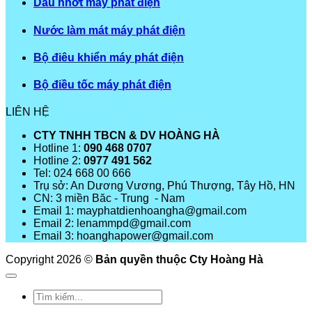
Dầu nhớt máy phát điện
Nước làm mát máy phát điện
Bộ điêu khiển máy phát điện
Bộ điều tốc máy phát điện
LIÊN HỆ
CTY TNHH TBCN & DV HOÀNG HÀ
Hotline 1:
090 468 0707
Hotline 2:
0977 491 562
Tel: 024 668 00 666
Trụ sở: An Dương Vương, Phú Thượng, Tây Hồ, HN
CN: 3 miền Băc - Trung - Nam
Email 1: mayphatdienhoangha@gmail.com
Email 2: lenammpd@gmail.com
Email 3: hoanghapower@gmail.com
Copyright 2026 ©
Bản quyền thuộc Cty Hoàng Hà
Tìm
kiếm: