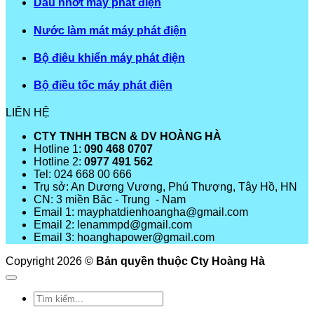
Dầu nhớt máy phát điện
Nước làm mát máy phát điện
Bộ điêu khiển máy phát điện
Bộ điều tốc máy phát điện
LIÊN HỆ
CTY TNHH TBCN & DV HOÀNG HÀ
Hotline 1:
090 468 0707
Hotline 2:
0977 491 562
Tel: 024 668 00 666
Trụ sở: An Dương Vương, Phú Thượng, Tây Hồ, HN
CN: 3 miền Băc - Trung - Nam
Email 1: mayphatdienhoangha@gmail.com
Email 2: lenammpd@gmail.com
Email 3: hoanghapower@gmail.com
Copyright 2026 ©
Bản quyền thuộc Cty Hoàng Hà
Tìm
kiếm: