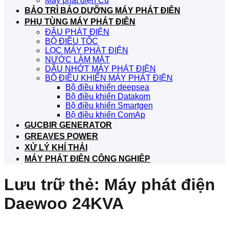
Máy phát điện Cũ
BẢO TRÌ BẢO DƯỠNG MÁY PHÁT ĐIỆN
PHỤ TÙNG MÁY PHÁT ĐIỆN
ĐẦU PHÁT ĐIỆN
BỘ ĐIỀU TỐC
LỌC MÁY PHÁT ĐIỆN
NƯỚC LÀM MÁT
DẦU NHỚT MÁY PHÁT ĐIỆN
BỘ ĐIỀU KHIỂN MÁY PHÁT ĐIỆN
Bộ điều khiển deepsea
Bộ điều khiển Datakom
Bộ điều khiển Smartgen
Bộ điều khiển ComAp
GUCBIR GENERATOR
GREAVES POWER
XỬ LÝ KHÍ THẢI
MÁY PHÁT ĐIỆN CÔNG NGHIỆP
Lưu trữ thẻ:
Máy phát điện
Daewoo 24KVA