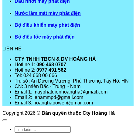
Dầu nhớt máy phát điện
Nước làm mát máy phát điện
Bộ điêu khiển máy phát điện
Bộ điều tốc máy phát điện
LIÊN HỆ
CTY TNHH TBCN & DV HOÀNG HÀ
Hotline 1:
090 468 0707
Hotline 2:
0977 491 562
Tel: 024 668 00 666
Trụ sở: An Dương Vương, Phú Thượng, Tây Hồ, HN
CN: 3 miền Băc - Trung - Nam
Email 1: mayphatdienhoangha@gmail.com
Email 2: lenammpd@gmail.com
Email 3: hoanghapower@gmail.com
Copyright 2026 ©
Bản quyền thuộc Cty Hoàng Hà
Tìm
kiếm: