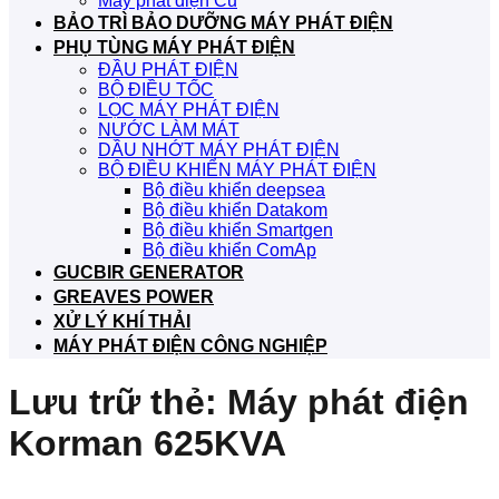
Máy phát điện Cũ
BẢO TRÌ BẢO DƯỠNG MÁY PHÁT ĐIỆN
PHỤ TÙNG MÁY PHÁT ĐIỆN
ĐẦU PHÁT ĐIỆN
BỘ ĐIỀU TỐC
LỌC MÁY PHÁT ĐIỆN
NƯỚC LÀM MÁT
DẦU NHỚT MÁY PHÁT ĐIỆN
BỘ ĐIỀU KHIỂN MÁY PHÁT ĐIỆN
Bộ điều khiển deepsea
Bộ điều khiển Datakom
Bộ điều khiển Smartgen
Bộ điều khiển ComAp
GUCBIR GENERATOR
GREAVES POWER
XỬ LÝ KHÍ THẢI
MÁY PHÁT ĐIỆN CÔNG NGHIỆP
Lưu trữ thẻ:
Máy phát điện
Korman 625KVA