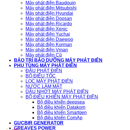
Máy phát điện Baudouin
Máy phát điện Mitsubishi
Máy phát điện Hyundai
Máy phát điện Doosan
Máy phát điện Ricardo
Máy phát điện Xenic
Máy phát điện Yuchai
Máy phát điện Daewoo
Máy phát điện Korman
Máy phát điện Vman
Máy phát điện Cũ
BẢO TRÌ BẢO DƯỠNG MÁY PHÁT ĐIỆN
PHỤ TÙNG MÁY PHÁT ĐIỆN
ĐẦU PHÁT ĐIỆN
BỘ ĐIỀU TỐC
LỌC MÁY PHÁT ĐIỆN
NƯỚC LÀM MÁT
DẦU NHỚT MÁY PHÁT ĐIỆN
BỘ ĐIỀU KHIỂN MÁY PHÁT ĐIỆN
Bộ điều khiển deepsea
Bộ điều khiển Datakom
Bộ điều khiển Smartgen
Bộ điều khiển ComAp
GUCBIR GENERATOR
GREAVES POWER