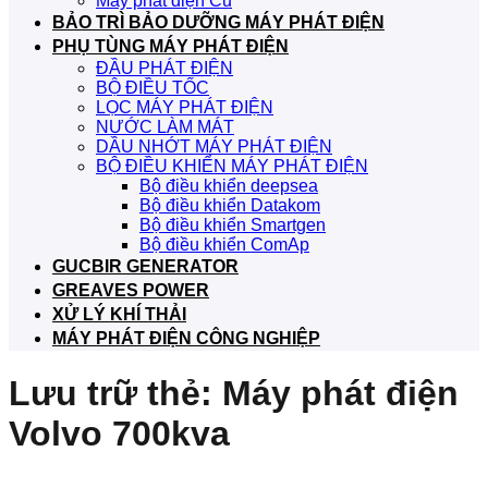
Máy phát điện Cũ
BẢO TRÌ BẢO DƯỠNG MÁY PHÁT ĐIỆN
PHỤ TÙNG MÁY PHÁT ĐIỆN
ĐẦU PHÁT ĐIỆN
BỘ ĐIỀU TỐC
LỌC MÁY PHÁT ĐIỆN
NƯỚC LÀM MÁT
DẦU NHỚT MÁY PHÁT ĐIỆN
BỘ ĐIỀU KHIỂN MÁY PHÁT ĐIỆN
Bộ điều khiển deepsea
Bộ điều khiển Datakom
Bộ điều khiển Smartgen
Bộ điều khiển ComAp
GUCBIR GENERATOR
GREAVES POWER
XỬ LÝ KHÍ THẢI
MÁY PHÁT ĐIỆN CÔNG NGHIỆP
Lưu trữ thẻ:
Máy phát điện
Volvo 700kva