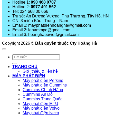
Hotline 1:
090 468 0707
Hotline 2:
0977 491 562
Tel: 024 668 00 666
Trụ sở: An Dương Vương, Phú Thượng, Tây Hồ, HN
CN: 3 miền Băc - Trung - Nam
Email 1: mayphatdienhoangha@gmail.com
Email 2: lenammpd@gmail.com
Email 3: hoanghapower@gmail.com
Copyright 2026 ©
Bản quyền thuộc Cty Hoàng Hà
Tìm
kiếm:
TRANG CHỦ
Giới thiệu & liên hệ
MÁY PHÁT ĐIỆN
Máy phát điện Perkins
Máy phát điện Cummins
Cummins Chính Hãng
Cummins Ấn Độ
Cummins Trung Quốc
Máy phát điện MTU
Máy phát điện Volvo
Máy phát điện Iveco