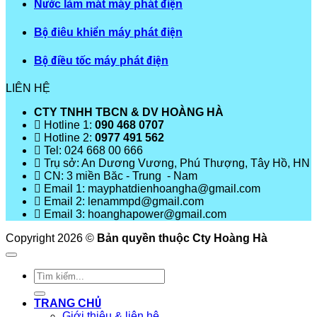
Nước làm mát máy phát điện
Bộ điêu khiển máy phát điện
Bộ điều tốc máy phát điện
LIÊN HỆ
CTY TNHH TBCN & DV HOÀNG HÀ
Hotline 1:
090 468 0707
Hotline 2:
0977 491 562
Tel: 024 668 00 666
Trụ sở: An Dương Vương, Phú Thượng, Tây Hồ, HN
CN: 3 miền Băc - Trung - Nam
Email 1: mayphatdienhoangha@gmail.com
Email 2: lenammpd@gmail.com
Email 3: hoanghapower@gmail.com
Copyright 2026 ©
Bản quyền thuộc Cty Hoàng Hà
Tìm
kiếm:
TRANG CHỦ
Giới thiệu & liên hệ