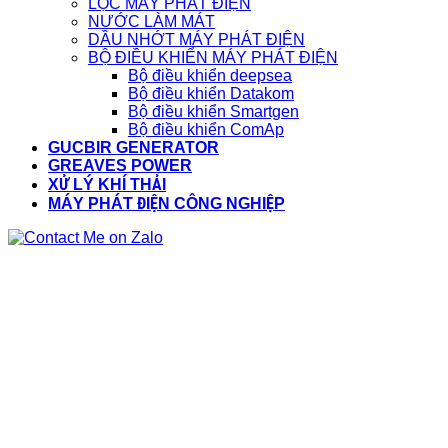
LỌC MÁY PHÁT ĐIỆN
NƯỚC LÀM MÁT
DẦU NHỚT MÁY PHÁT ĐIỆN
BỘ ĐIỀU KHIỂN MÁY PHÁT ĐIỆN
Bộ điều khiển deepsea
Bộ điều khiển Datakom
Bộ điều khiển Smartgen
Bộ điều khiển ComAp
GUCBIR GENERATOR
GREAVES POWER
XỬ LÝ KHÍ THẢI
MÁY PHÁT ĐIỆN CÔNG NGHIỆP