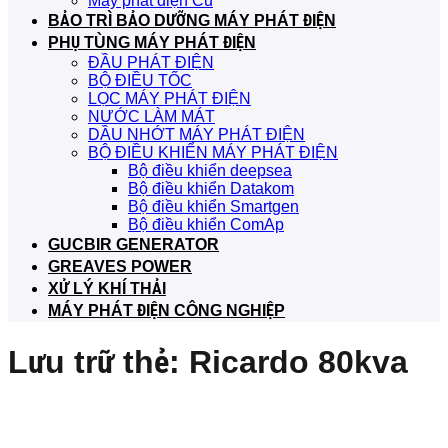
Máy phát điện Cũ
BẢO TRÌ BẢO DƯỠNG MÁY PHÁT ĐIỆN
PHỤ TÙNG MÁY PHÁT ĐIỆN
ĐẦU PHÁT ĐIỆN
BỘ ĐIỀU TỐC
LỌC MÁY PHÁT ĐIỆN
NƯỚC LÀM MÁT
DẦU NHỚT MÁY PHÁT ĐIỆN
BỘ ĐIỀU KHIỂN MÁY PHÁT ĐIỆN
Bộ điều khiển deepsea
Bộ điều khiển Datakom
Bộ điều khiển Smartgen
Bộ điều khiển ComAp
GUCBIR GENERATOR
GREAVES POWER
XỬ LÝ KHÍ THẢI
MÁY PHÁT ĐIỆN CÔNG NGHIỆP
Lưu trữ thẻ:
Ricardo 80kva