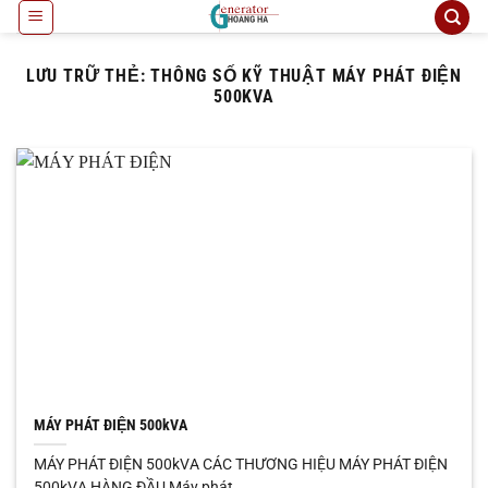
Bỏ
qua
nội
LƯU TRỮ THẺ:
THÔNG SỐ KỸ THUẬT MÁY PHÁT ĐIỆN
dung
500KVA
MÁY PHÁT ĐIỆN 500kVA
MÁY PHÁT ĐIỆN 500kVA CÁC THƯƠNG HIỆU MÁY PHÁT ĐIỆN
500kVA HÀNG ĐẦU Máy phát