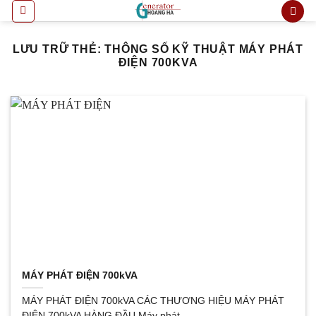
Bỏ
qua
nội
LƯU TRỮ THẺ:
THÔNG SỐ KỸ THUẬT MÁY PHÁT
dung
ĐIỆN 700KVA
MÁY PHÁT ĐIỆN 700kVA
MÁY PHÁT ĐIỆN 700kVA CÁC THƯƠNG HIỆU MÁY PHÁT
ĐIỆN 700kVA HÀNG ĐẦU Máy phát