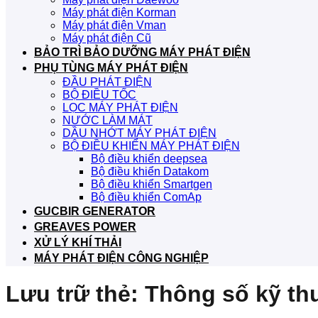
Máy phát điện Korman
Máy phát điện Vman
Máy phát điện Cũ
BẢO TRÌ BẢO DƯỠNG MÁY PHÁT ĐIỆN
PHỤ TÙNG MÁY PHÁT ĐIỆN
ĐẦU PHÁT ĐIỆN
BỘ ĐIỀU TỐC
LỌC MÁY PHÁT ĐIỆN
NƯỚC LÀM MÁT
DẦU NHỚT MÁY PHÁT ĐIỆN
BỘ ĐIỀU KHIỂN MÁY PHÁT ĐIỆN
Bộ điều khiển deepsea
Bộ điều khiển Datakom
Bộ điều khiển Smartgen
Bộ điều khiển ComAp
GUCBIR GENERATOR
GREAVES POWER
XỬ LÝ KHÍ THẢI
MÁY PHÁT ĐIỆN CÔNG NGHIỆP
Lưu trữ thẻ:
Thông số kỹ th