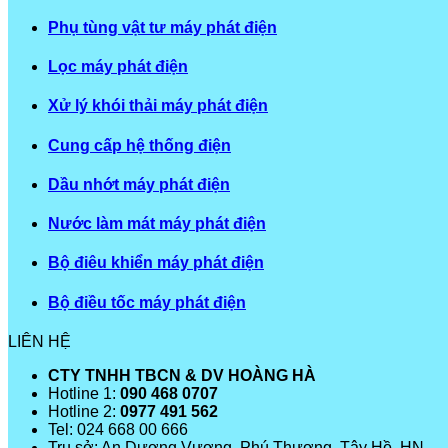
Phụ tùng vật tư máy phát điện
Lọc máy phát điện
Xử lý khói thải máy phát điện
Cung cấp hệ thống điện
Dầu nhớt máy phát điện
Nước làm mát máy phát điện
Bộ điêu khiển máy phát điện
Bộ điều tốc máy phát điện
LIÊN HỆ
CTY TNHH TBCN & DV HOÀNG HÀ
Hotline 1:
090 468 0707
Hotline 2:
0977 491 562
Tel: 024 668 00 666
Trụ sở: An Dương Vương, Phú Thượng, Tây Hồ, HN