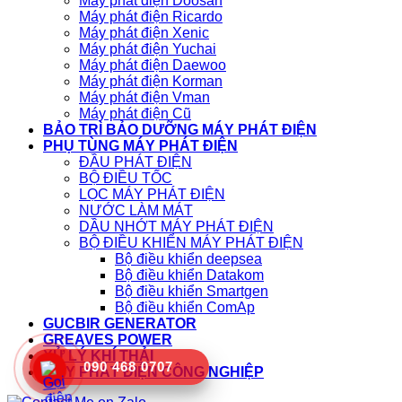
Máy phát điện Doosan
Máy phát điện Ricardo
Máy phát điện Xenic
Máy phát điện Yuchai
Máy phát điện Daewoo
Máy phát điện Korman
Máy phát điện Vman
Máy phát điện Cũ
BẢO TRÌ BẢO DƯỠNG MÁY PHÁT ĐIỆN
PHỤ TÙNG MÁY PHÁT ĐIỆN
ĐẦU PHÁT ĐIỆN
BỘ ĐIỀU TỐC
LỌC MÁY PHÁT ĐIỆN
NƯỚC LÀM MÁT
DẦU NHỚT MÁY PHÁT ĐIỆN
BỘ ĐIỀU KHIỂN MÁY PHÁT ĐIỆN
Bộ điều khiển deepsea
Bộ điều khiển Datakom
Bộ điều khiển Smartgen
Bộ điều khiển ComAp
GUCBIR GENERATOR
GREAVES POWER
XỬ LÝ KHÍ THẢI
090 468 0707
MÁY PHÁT ĐIỆN CÔNG NGHIỆP