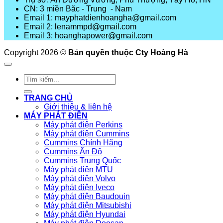
CN: 3 miền Băc - Trung - Nam
Email 1: mayphatdienhoangha@gmail.com
Email 2: lenammpd@gmail.com
Email 3: hoanghapower@gmail.com
Copyright 2026 ©
Bản quyền thuộc Cty Hoàng Hà
Tìm
kiếm:
TRANG CHỦ
Giới thiệu & liên hệ
MÁY PHÁT ĐIỆN
Máy phát điện Perkins
Máy phát điện Cummins
Cummins Chính Hãng
Cummins Ấn Độ
Cummins Trung Quốc
Máy phát điện MTU
Máy phát điện Volvo
Máy phát điện Iveco
Máy phát điện Baudouin
Máy phát điện Mitsubishi
Máy phát điện Hyundai