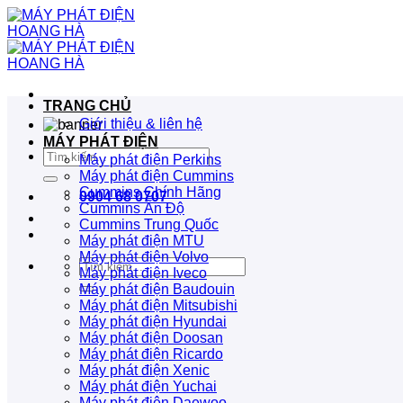
Bỏ
qua
nội
dung
TRANG CHỦ
Giới thiệu & liên hệ
MÁY PHÁT ĐIỆN
Tìm
Máy phát điện Perkins
kiếm:
Máy phát điện Cummins
Cummins Chính Hãng
0904 68 0707
Cummins Ấn Độ
Cummins Trung Quốc
Máy phát điện MTU
Máy phát điện Volvo
Tìm
Máy phát điện Iveco
kiếm:
Máy phát điện Baudouin
Máy phát điện Mitsubishi
Máy phát điện Hyundai
Máy phát điện Doosan
Máy phát điện Ricardo
Máy phát điện Xenic
Máy phát điện Yuchai
Máy phát điện Daewoo