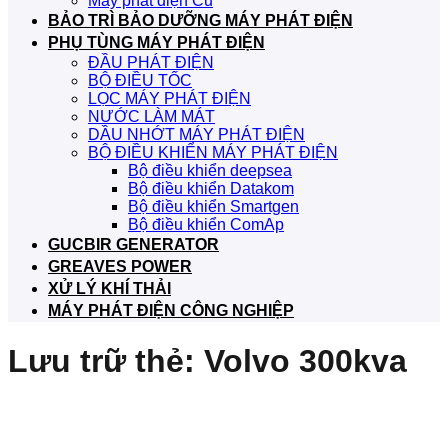
Máy phát điện Cũ
BẢO TRÌ BẢO DƯỠNG MÁY PHÁT ĐIỆN
PHỤ TÙNG MÁY PHÁT ĐIỆN
ĐẦU PHÁT ĐIỆN
BỘ ĐIỀU TỐC
LỌC MÁY PHÁT ĐIỆN
NƯỚC LÀM MÁT
DẦU NHỚT MÁY PHÁT ĐIỆN
BỘ ĐIỀU KHIỂN MÁY PHÁT ĐIỆN
Bộ điều khiển deepsea
Bộ điều khiển Datakom
Bộ điều khiển Smartgen
Bộ điều khiển ComAp
GUCBIR GENERATOR
GREAVES POWER
XỬ LÝ KHÍ THẢI
MÁY PHÁT ĐIỆN CÔNG NGHIỆP
Lưu trữ thẻ:
Volvo 300kva