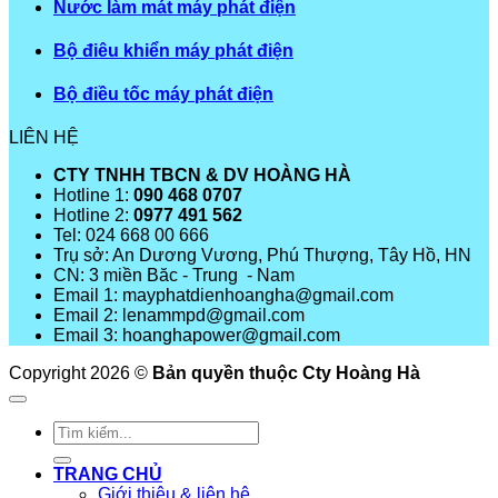
Nước làm mát máy phát điện
Bộ điêu khiển máy phát điện
Bộ điều tốc máy phát điện
LIÊN HỆ
CTY TNHH TBCN & DV HOÀNG HÀ
Hotline 1:
090 468 0707
Hotline 2:
0977 491 562
Tel: 024 668 00 666
Trụ sở: An Dương Vương, Phú Thượng, Tây Hồ, HN
CN: 3 miền Băc - Trung - Nam
Email 1: mayphatdienhoangha@gmail.com
Email 2: lenammpd@gmail.com
Email 3: hoanghapower@gmail.com
Copyright 2026 ©
Bản quyền thuộc Cty Hoàng Hà
Tìm
kiếm:
TRANG CHỦ
Giới thiệu & liên hệ