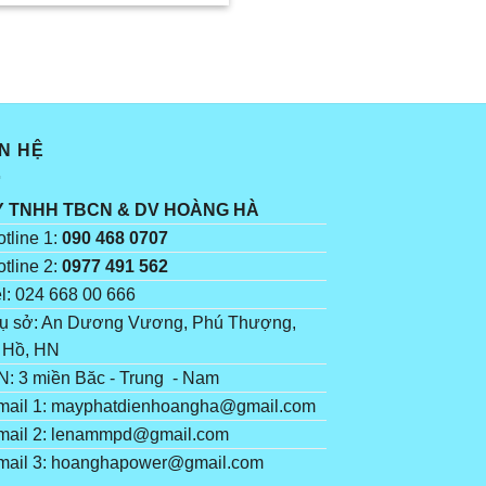
ÊN HỆ
Y TNHH TBCN & DV HOÀNG HÀ
tline 1:
090 468 0707
tline 2:
0977 491 562
l: 024 668 00 666
ụ sở: An Dương Vương, Phú Thượng,
 Hồ, HN
: 3 miền Băc - Trung - Nam
ail 1: mayphatdienhoangha@gmail.com
ail 2: lenammpd@gmail.com
ail 3: hoanghapower@gmail.com