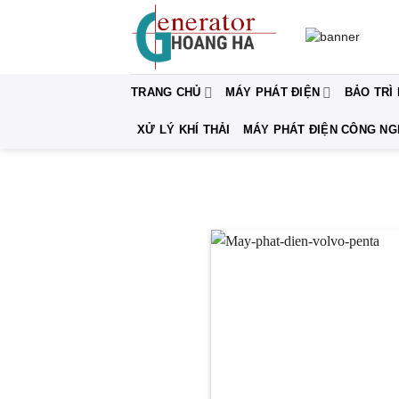
Bỏ
qua
nội
dung
TRANG CHỦ
MÁY PHÁT ĐIỆN
BẢO TRÌ
XỬ LÝ KHÍ THẢI
MÁY PHÁT ĐIỆN CÔNG NG