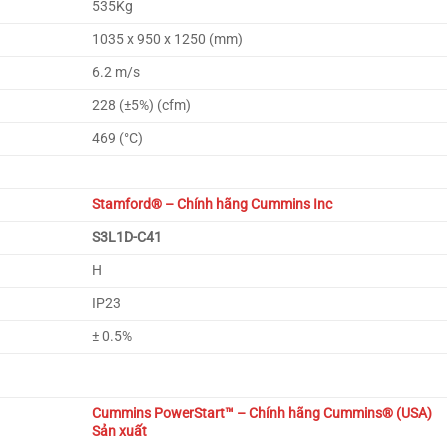
535Kg
1035 x 950 x 1250 (mm)
6.2 m/s
228 (±5%) (cfm)
469 (°C)
Stamford® – Chính hãng Cummins Inc
S3L1D-C41
H
IP23
± 0.5%
Cummins PowerStart™
– Chính hãng Cummins® (USA)
Sản xuất