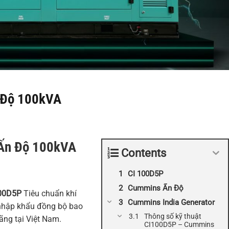
 Độ 100kVA
Ấn Độ 100kVA
Contents
CI 100D5P
Cummins Ấn Độ
00D5P
Tiêu chuẩn khí
Cummins India Generator
 nhập khẩu đồng bộ bao
Thông số kỹ thuật
ãng tại Việt Nam.
CI100D5P – Cummins