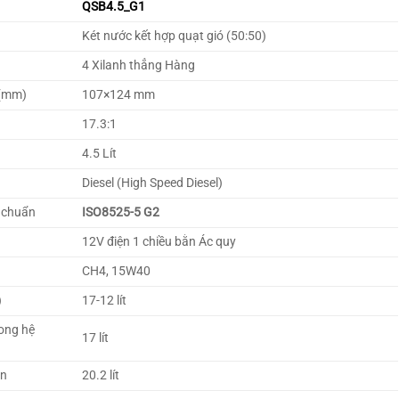
QSB4.5_G1
Két nước kết hợp quạt gió (50:50)
4 Xilanh thẳng Hàng
 (mm)
107×124 mm
17.3:1
4.5 Lít
Diesel (High Speed Diesel)
u chuẩn
ISO8525-5 G2
12V điện 1 chiều bằn Ác quy
CH4, 15W40
)
17-12 lít
rong hệ
17 lít
ặn
20.2 lít