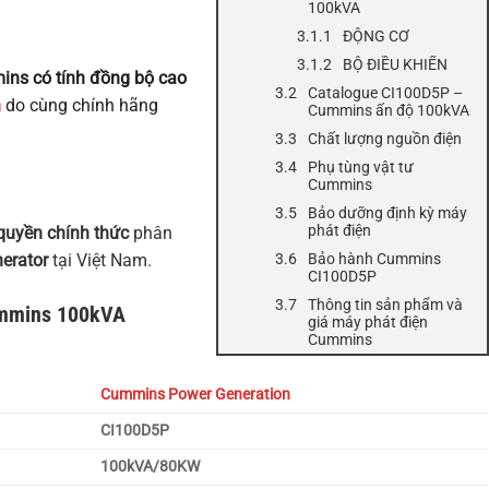
100kVA
ĐỘNG CƠ
BỘ ĐIỀU KHIỂN
ns có tính đồng bộ cao
Catalogue CI100D5P –
n
do cùng chính hãng
Cummins ấn độ 100kVA
Chất lượng nguồn điện
Phụ tùng vật tư
Cummins
Bảo dưỡng định kỳ máy
phát điện
quyền chính thức
phân
erator
tại Việt Nam.
Bảo hành Cummins
CI100D5P
Thông tin sản phẩm và
ummins 100kVA
giá máy phát điện
Cummins
Cummins Power Generation
CI100D5P
100kVA/80KW