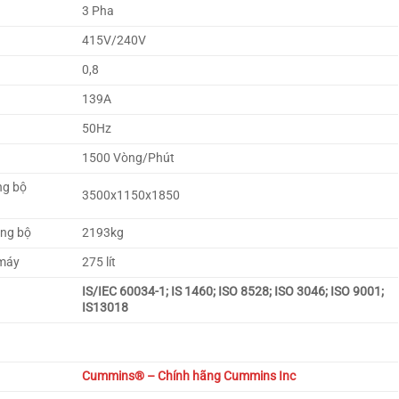
3 Pha
415V/240V
0,8
139A
50Hz
1500 Vòng/Phút
ng bộ
3500x1150x1850
ồng bộ
2193kg
 máy
275 lít
IS/IEC 60034-1; IS 1460; ISO 8528; ISO 3046; ISO 9001;
IS13018
Cummins
® – Chính hãng Cummins Inc