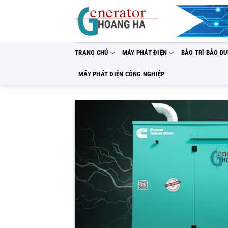
Bỏ
qua
nội
dung
TRANG CHỦ
MÁY PHÁT ĐIỆN
BẢO TRÌ BẢO D
MÁY PHÁT ĐIỆN CÔNG NGHIỆP