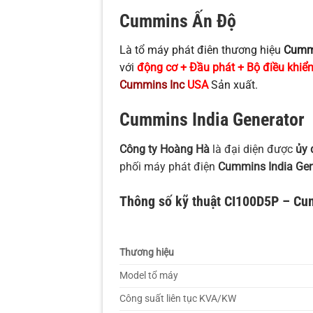
Cummins Ấn Độ
Là tổ máy phát điên thương hiệu
Cummi
với
động cơ + Đầu phát + Bộ điều khiể
Cummins Inc
USA
Sản xuất.
Cummins India Generator
Công ty Hoàng Hà
là đại diện được
ủy 
phối máy phát điện
Cummins India Gen
Thông số kỹ thuật CI100D5P – C
Thương hiệu
Model tổ máy
Công suất liên tục KVA/KW