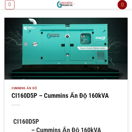
Bỏ
qua
nội
dung
CUMMINS ẤN ĐỘ
CI160D5P – Cummins Ấn Độ 160kVA
CI160D5P
– Cummins Ấn Độ 160kVA