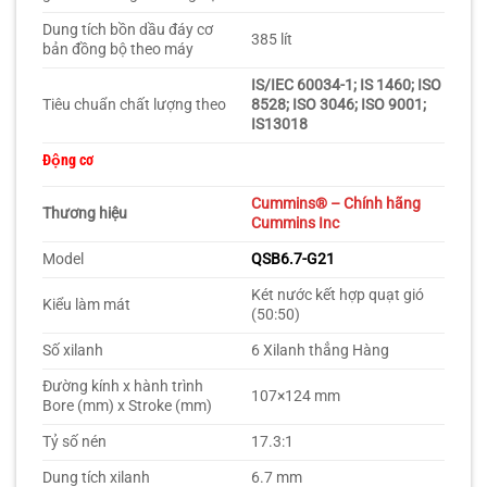
Dung tích bồn dầu đáy cơ
385 lít
bản đồng bộ theo máy
IS/IEC 60034-1; IS 1460; ISO
Tiêu chuẩn chất lượng theo
8528; ISO 3046; ISO 9001;
IS13018
Động cơ
Cummins
® – Chính hãng
Thương hiệu
Cummins Inc
Model
QSB6.7-G21
Két nước kết hợp quạt gió
Kiểu làm mát
(50:50)
Số xilanh
6 Xilanh thẳng Hàng
Đường kính x hành trình
107×124 mm
Bore (mm) x Stroke (mm)
Tỷ số nén
17.3:1
Dung tích xilanh
6.7 mm