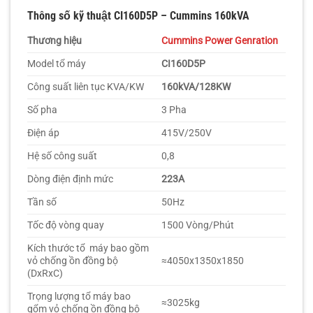
Thông số kỹ thuật CI160D5P – Cummins 160kVA
Thương hiệu
Cummins Power Genration
Model tổ máy
CI160D5P
Công suất liên tục KVA/KW
160kVA/128KW
Số pha
3 Pha
Điện áp
415V/250V
Hệ số công suất
0,8
Dòng điện định mức
223A
Tần số
50Hz
Tốc độ vòng quay
1500 Vòng/Phút
Kích thước tổ máy bao gồm
vỏ chống ồn đồng bộ
≈4050x1350x1850
(DxRxC)
Trọng lượng tổ máy bao
≈3025kg
gổm vỏ chống ồn đồng bộ