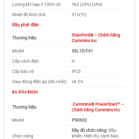
Lượng khí nạp ở 100% tải
362 (±5%) (cfm)
Nhiệt độ khói thải
515(°C)
Đầu phát điện
Stamford® – Chính hãng
Thương hiệu
Cummins Inc
Model
S3L1D-F41
Cấp cách điện
H
Cấp bảo vệ
IP23
Giao động điện áp (lớn nhất)
±0.5%
Bộ điều khiển
Cummins
®
PowerStart™
–
Thương hiệu
Chính hãng Cummins Inc
Model
PS0602
Đầy đủ chức năng:
điều
Chức năng
khiển, Hiển thị, cảnh báo,