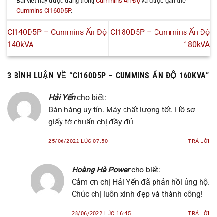
Bài viết này được đăng trong
Cummins Ấn Độ
và được gắn thẻ
Cummins CI160D5P
.
CI140D5P – Cummins Ấn Độ
CI180D5P – Cummins Ấn Độ
140kVA
180kVA
3 BÌNH LUẬN VỀ “
CI160D5P – CUMMINS ẤN ĐỘ 160KVA
”
Hải Yến
cho biết:
Bán hàng uy tín. Máy chất lượng tốt. Hồ sơ
giấy tờ chuẩn chị đầy đủ
25/06/2022 LÚC 07:50
TRẢ LỜI
Hoàng Hà Power
cho biết:
Cảm ơn chị Hải Yến đã phản hồi ủng hộ.
Chúc chị luôn xinh đẹp và thành công!
28/06/2022 LÚC 16:45
TRẢ LỜI