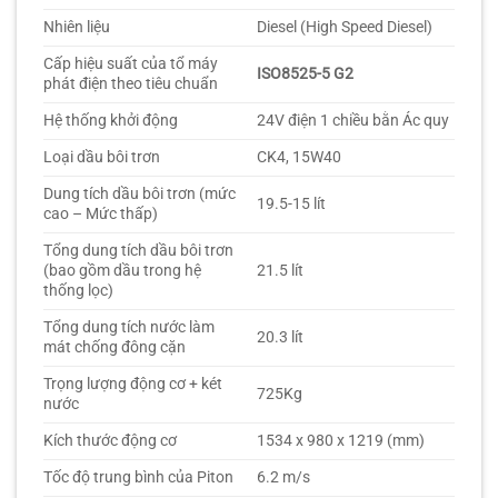
Nhiên liệu
Diesel (High Speed Diesel)
Cấp hiệu suất của tổ máy
ISO8525-5 G2
phát điện theo tiêu chuẩn
Hệ thống khởi động
24V điện 1 chiều bằn Ác quy
Loại dầu bôi trơn
CK4, 15W40
Dung tích dầu bôi trơn (mức
19.5-15 lít
cao – Mức thấp)
Tổng dung tích dầu bôi trơn
(bao gồm dầu trong hệ
21.5 lít
thống lọc)
Tổng dung tích nước làm
20.3 lít
mát chống đông cặn
Trọng lượng động cơ + két
725Kg
nước
Kích thước động cơ
1534 x 980 x 1219 (mm)
Tốc độ trung bình của Piton
6.2 m/s