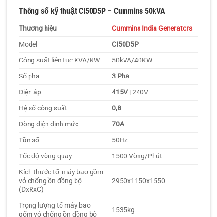
Thông số kỹ thuật CI50D5P – Cummins 50kVA
Thương hiệu
Cummins India Generators
Model
CI50D5P
Công suất liên tục KVA/KW
50kVA/40KW
Số pha
3 Pha
Điện áp
415V
| 240V
Hệ số công suất
0,8
Dòng điện định mức
70A
Tần số
50Hz
Tốc độ vòng quay
1500 Vòng/Phút
Kích thước tổ máy bao gồm
vỏ chống ồn đồng bộ
2950x1150x1550
(DxRxC)
Trọng lượng tổ máy bao
1535kg
gổm vỏ chống ồn đồng bộ