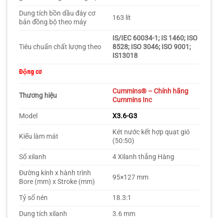
Dung tích bồn dầu đáy cơ
163 lít
bản đồng bộ theo máy
IS/IEC 60034-1; IS 1460; ISO
Tiêu chuẩn chất lượng theo
8528; ISO 3046; ISO 9001;
IS13018
Động cơ
Cummins
® – Chính hãng
Thương hiệu
Cummins Inc
Model
X3.6-G3
Két nước kết hợp quạt gió
Kiểu làm mát
(50:50)
Số xilanh
4 Xilanh thẳng Hàng
Đường kính x hành trình
95×127 mm
Bore (mm) x Stroke (mm)
Tỷ số nén
18.3:1
Dung tích xilanh
3.6 mm