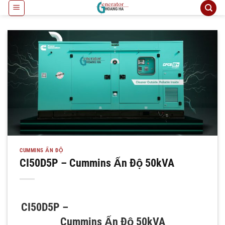
Bỏ
qua
nội
dung
CUMMINS ẤN ĐỘ
CI50D5P – Cummins Ấn Độ 50kVA
CI50D5P –
Cummins Ấn Độ 50kVA