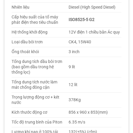
Nhiên liệu
Diesel (High Speed Diesel)
Cấp hiệu suất của tổ máy
ISO8525-5 G2
phát điện theo tiêu chuẩn
Hệ thống khởi động
12V điện 1 chiều bằn Ác quy
Loại dầu bôi trơn
CK4, 15W40
Ống thoát khói
3 inch
Tổng dung tích dầu bôi trơn
(bao gồm dầu trong hệ
9 lít
thống lọc)
Tổng dung tích nước làm
12 lít
mát chống đông cặn
Trọng lượng động cơ + két
378Kg
nước
Kích thước động cơ
856 x 960 x 853(mm)
Tốc độ trung bình của Piton
6.35 m/s
Lượng khí nạp ở 100% tải
132(±5%) (cfm)