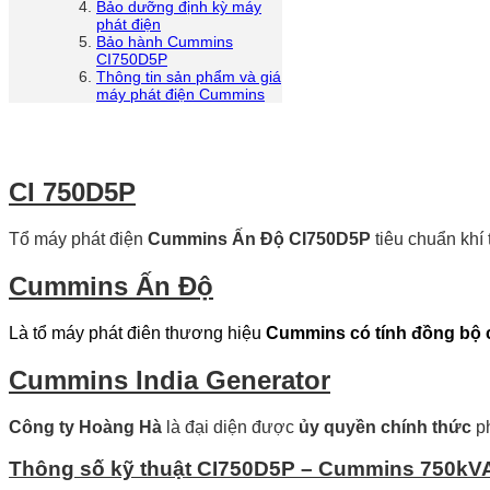
Bảo dưỡng định kỳ máy
phát điện
Bảo hành Cummins
CI750D5P
Thông tin sản phẩm và giá
máy phát điện Cummins
CI 750D5P
Tổ máy phát điện
Cummins Ấn Độ CI750D5P
tiêu chuẩn khí
Cummins Ấn Độ
Là tổ máy phát điên thương hiệu
Cummins có tính đồng bộ 
Cummins India Generator
Công ty Hoàng Hà
là đại diện được
ủy quyền chính thức
ph
Thông số kỹ thuật CI750D5P – Cummins 750kV