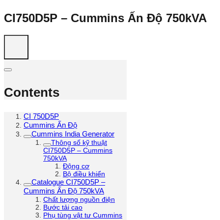
CI750D5P – Cummins Ấn Độ 750kVA
Contents
CI 750D5P
Cummins Ấn Độ
Cummins India Generator
Thông số kỹ thuật
CI750D5P – Cummins
750kVA
Động cơ
Bộ điều khiển
Catalogue CI750D5P –
Cummins Ấn Độ 750kVA
Chất lượng nguồn điện
Bước tải cao
Phụ tùng vật tư Cummins