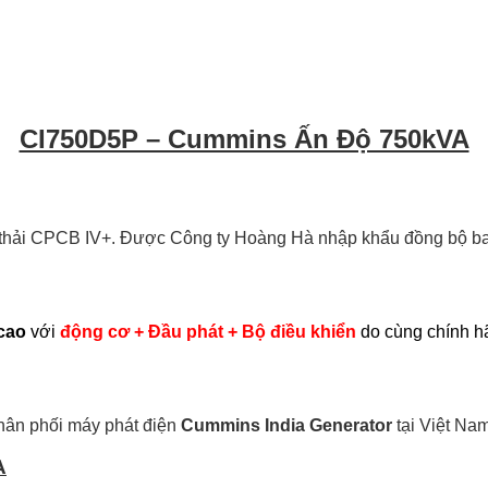
CI750D5P – Cummins Ấn Độ 750kVA
 thải CPCB IV+. Được Công ty Hoàng Hà nhập khẩu đồng bộ bao
cao
với
động cơ + Đầu phát + Bộ điều khiển
do cùng chính 
ân phối máy phát điện
Cummins India Generator
tại Việt Nam
A