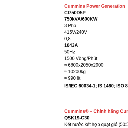
Cummins Power Generation
CI750D5P
750kVA/600KW
3 Pha
415V/240V
0,8
1043A
50Hz
1500 Vòng/Phút
≈ 6800x2050x2900
≈ 10200kg
≈ 990 lít
IS/IEC 60034-1; IS 1460; ISO 
Cummins
® – Chính hãng Cu
QSK19-G30
Két nước kết hợp quạt gió (50: