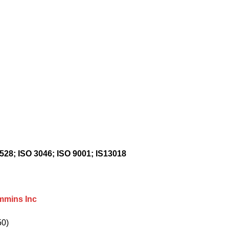
8528; ISO 3046; ISO 9001; IS13018
mmins Inc
50)