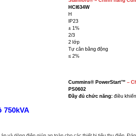
Stamford® – Chính hãng Cu
HCI634W
H
IP23
± 1%
2/3
2 lớp
Tự cân bằng động
≤ 2%
Cummins
®
PowerStart™
– C
PS0602
Đầy đủ chức năng:
điều khiển
ộ 750kVA
p và dòng điện giúp an toàn cho các thiết bị tiêu thụ điện. Đáp 