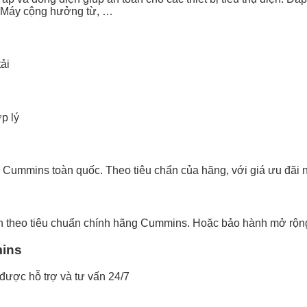
, Máy cộng hưởng từ, …
ải
p lý
Cummins toàn quốc. Theo tiêu chẩn của hãng, với giá ưu đãi n
 theo tiêu chuẩn chính hãng Cummins. Hoặc bảo hành mở rộng
mins
 được hỗ trợ và tư vấn 24/7