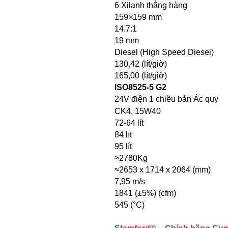
6 Xilanh thẳng hàng
159×159 mm
14.7:1
19 mm
Diesel (High Speed Diesel)
130,42 (lít/giờ)
165,00 (lít/giờ)
ISO8525-5 G2
24V điện 1 chiều bằn Ác quy
CK4, 15W40
72-64 lít
84 lít
95 lít
≈2780Kg
≈2653 x 1714 x 2064 (mm)
7,95 m/s
1841 (±5%) (cfm)
545 (°C)