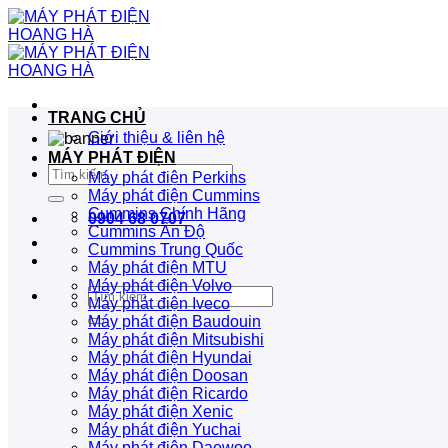
Bỏ
qua
nội
dung
TRANG CHỦ
Giới thiệu & liên hệ
MÁY PHÁT ĐIỆN
Tìm
Máy phát điện Perkins
kiếm:
Máy phát điện Cummins
Cummins Chính Hãng
0904 68 0707
Cummins Ấn Độ
Cummins Trung Quốc
Máy phát điện MTU
Máy phát điện Volvo
Tìm
Máy phát điện Iveco
kiếm:
Máy phát điện Baudouin
Máy phát điện Mitsubishi
Máy phát điện Hyundai
Máy phát điện Doosan
Máy phát điện Ricardo
Máy phát điện Xenic
Máy phát điện Yuchai
Máy phát điện Daewoo