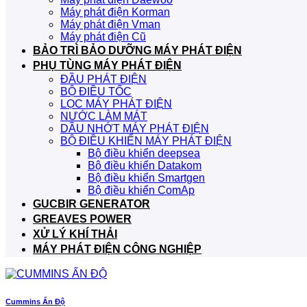
Máy phát điện Korman
Máy phát điện Vman
Máy phát điện Cũ
BẢO TRÌ BẢO DƯỠNG MÁY PHÁT ĐIỆN
PHỤ TÙNG MÁY PHÁT ĐIỆN
ĐẦU PHÁT ĐIỆN
BỘ ĐIỀU TỐC
LỌC MÁY PHÁT ĐIỆN
NƯỚC LÀM MÁT
DẦU NHỚT MÁY PHÁT ĐIỆN
BỘ ĐIỀU KHIỂN MÁY PHÁT ĐIỆN
Bộ điều khiển deepsea
Bộ điều khiển Datakom
Bộ điều khiển Smartgen
Bộ điều khiển ComAp
GUCBIR GENERATOR
GREAVES POWER
XỬ LÝ KHÍ THẢI
MÁY PHÁT ĐIỆN CÔNG NGHIỆP
Cummins Ấn Độ