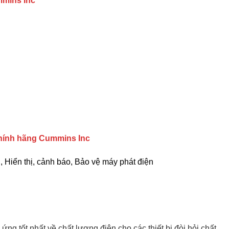
mmins Inc
hính hãng Cummins Inc
, Hiển thị, cảnh báo, Bảo vệ máy phát điện
ứng tốt nhất về chất lượng điện cho các thiết bị đòi hỏi chất