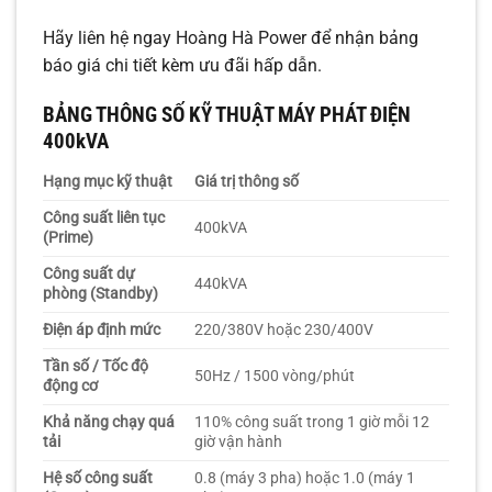
Hãy liên hệ ngay Hoàng Hà Power để nhận bảng
báo giá chi tiết kèm ưu đãi hấp dẫn.
BẢNG THÔNG SỐ KỸ THUẬT MÁY PHÁT ĐIỆN
400kVA
Hạng mục kỹ thuật
Giá trị thông số
Công suất liên tục
400kVA
(Prime)
Công suất dự
440kVA
phòng (Standby)
Điện áp định mức
220/380V hoặc 230/400V
Tần số / Tốc độ
50Hz / 1500 vòng/phút
động cơ
Khả năng chạy quá
110% công suất trong 1 giờ mỗi 12
tải
giờ vận hành
Hệ số công suất
0.8 (máy 3 pha) hoặc 1.0 (máy 1