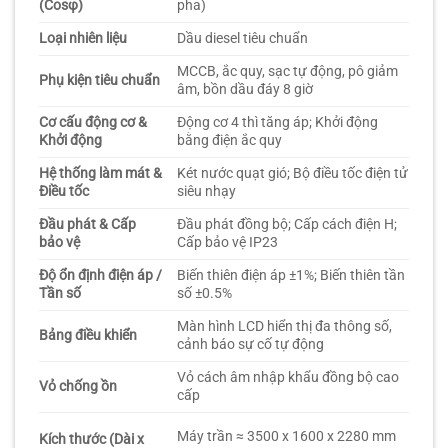
(Cosφ)
pha)
Loại nhiên liệu
Dầu diesel tiêu chuẩn
MCCB, ắc quy, sạc tự động, pô giảm
Phụ kiện tiêu chuẩn
âm, bồn dầu đáy 8 giờ
Cơ cấu động cơ &
Động cơ 4 thì tăng áp; Khởi động
Khởi động
bằng điện ắc quy
Hệ thống làm mát &
Két nước quạt gió; Bộ điều tốc điện tử
Điều tốc
siêu nhạy
Đầu phát & Cấp
Đầu phát đồng bộ; Cấp cách điện H;
bảo vệ
Cấp bảo vệ IP23
Độ ổn định điện áp /
Biến thiên điện áp ±1%; Biến thiên tần
Tần số
số ±0.5%
Màn hình LCD hiển thị đa thông số,
Bảng điều khiển
cảnh báo sự cố tự động
Vỏ cách âm nhập khẩu đồng bộ cao
Vỏ chống ồn
cấp
Máy trần ≈ 3500 x 1600 x 2280 mm
Kích thước (Dài x