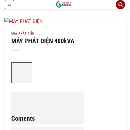
Bỏ
qua
nội
dung
MÁY PHÁT ĐIỆN
MÁY PHÁT ĐIỆN 400kVA
Contents