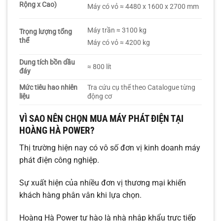
Rộng x Cao)
Máy có vỏ ≈ 4480 x 1600 x 2700 mm
Máy trần ≈ 3100 kg
Trọng lượng tổng
thể
Máy có vỏ ≈ 4200 kg
Dung tích bồn dầu
≈ 800 lít
đáy
Mức tiêu hao nhiên
Tra cứu cụ thể theo Catalogue từng
liệu
động cơ
VÌ SAO NÊN CHỌN MUA MÁY PHÁT ĐIỆN TẠI
HOÀNG HÀ POWER?
Thị trường hiện nay có vô số đơn vị kinh doanh máy
phát điện công nghiệp.
Sự xuất hiện của nhiều đơn vị thương mại khiến
khách hàng phân vân khi lựa chọn.
Hoàng Hà Power tự hào là nhà nhập khẩu trực tiếp