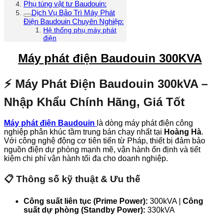
Phụ tùng vật tư Baudouin:
Dịch Vụ Bảo Trì Máy Phát
Điện Baudouin Chuyên Nghiệp:
Hệ thống phụ máy phát
điện
Máy phát điện Baudouin 300KVA
⚡ Máy Phát Điện Baudouin 300kVA –
Nhập Khẩu Chính Hãng, Giá Tốt
Máy phát điện Baudouin
là dòng máy phát điện công
nghiệp phân khúc tầm trung bán chạy nhất tại
Hoàng Hà
.
Với công nghệ động cơ tiên tiến từ Pháp, thiết bị đảm bảo
nguồn điện dự phòng mạnh mẽ, vận hành ổn định và tiết
kiệm chi phí vận hành tối đa cho doanh nghiệp.
📋 Thông số kỹ thuật & Ưu thế
Công suất liên tục (Prime Power):
300kVA |
Công
suất dự phòng (Standby Power):
330kVA