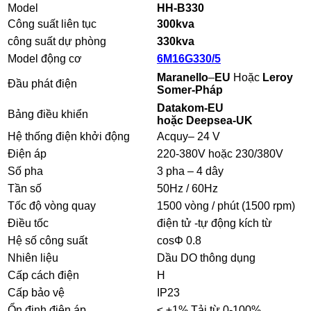
Model
HH-B330
Công suất liên tục
300kva
công suất dự phòng
330
kva
Model động cơ
6M16G330/5
Maranello
–
EU
Hoặc
Leroy
Đầu phát điện
Somer-Pháp
Datakom-EU
Bảng điều khiển
hoặc Deepsea-UK
Hệ thống điện khởi động
Acquy– 24 V
Điện áp
220-380V hoặc 230/380V
Số pha
3 pha – 4 dây
Tần số
50Hz / 60Hz
Tốc độ vòng quay
1500 vòng / phút (1500 rpm)
Điều tốc
điện tử -tự động kích từ
Hệ số công suất
cosΦ 0.8
Nhiên liệu
Dầu DO thông dụng
Cấp cách điện
H
Cấp bảo vệ
IP23
Ổn định điện áp
≤ ±1% Tải từ 0-100%,