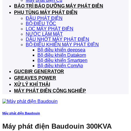
Máy phát điện Cũ
BẢO TRÌ BẢO DƯỠNG MÁY PHÁT ĐIỆN
PHỤ TÙNG MÁY PHÁT ĐIỆN
ĐẦU PHÁT ĐIỆN
BỘ ĐIỀU TỐC
LỌC MÁY PHÁT ĐIỆN
NƯỚC LÀM MÁT
DẦU NHỚT MÁY PHÁT ĐIỆN
BỘ ĐIỀU KHIỂN MÁY PHÁT ĐIỆN
Bộ điều khiển deepsea
Bộ điều khiển Datakom
Bộ điều khiển Smartgen
Bộ điều khiển ComAp
GUCBIR GENERATOR
GREAVES POWER
XỬ LÝ KHÍ THẢI
MÁY PHÁT ĐIỆN CÔNG NGHIỆP
Máy phát điện Baudouin
Máy phát điện Baudouin 300KVA