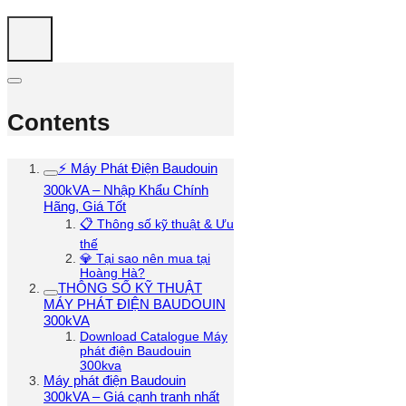
Contents
⚡ Máy Phát Điện Baudouin
300kVA – Nhập Khẩu Chính
Hãng, Giá Tốt
📋 Thông số kỹ thuật & Ưu
thế
💎 Tại sao nên mua tại
Hoàng Hà?
THÔNG SỐ KỸ THUẬT
MÁY PHÁT ĐIỆN BAUDOUIN
300kVA
Download Catalogue Máy
phát điện Baudouin
300kva
Máy phát điện Baudouin
300kVA – Giá cạnh tranh nhất