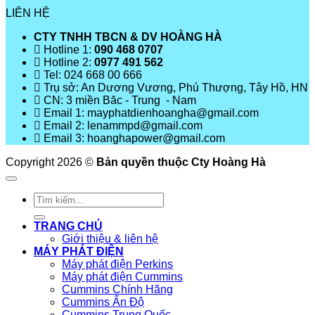
LIÊN HỆ
CTY TNHH TBCN & DV HOÀNG HÀ
Hotline 1:
090 468 0707
Hotline 2:
0977 491 562
Tel: 024 668 00 666
Trụ sở: An Dương Vương, Phú Thượng, Tây Hồ, HN
CN: 3 miền Băc - Trung - Nam
Email 1: mayphatdienhoangha@gmail.com
Email 2: lenammpd@gmail.com
Email 3: hoanghapower@gmail.com
Copyright 2026 ©
Bản quyền thuộc Cty Hoàng Hà
Tìm
kiếm:
TRANG CHỦ
Giới thiệu & liên hệ
MÁY PHÁT ĐIỆN
Máy phát điện Perkins
Máy phát điện Cummins
Cummins Chính Hãng
Cummins Ấn Độ
Cummins Trung Quốc