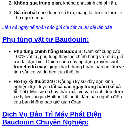
Không qua trung gian
,
không phát sinh chi phí ẩn.
Giá rẻ nhất
nhờ doanh số lớn,
mang lại lợi ích thực tế
cho người mua.
Liên hệ ngay để nhận báo giá chi tiết và ưu đãi lắp đặt!
Phụ tùng vật tư Baudouin:
Phụ tùng chính hãng Baudouin:
Cam kết cung cấp
100% vật tư, phụ tùng thay thế chính hãng với mức giá
ưu đãi đặc biệt. Chính sách này áp dụng xuyên suốt
trọn đời tổ máy
, giúp khách hàng hoàn toàn an tâm về
tính sẵn có và độ bền của thiết bị.
Hỗ trợ kỹ thuật 24/7:
Đội ngũ kỹ sư dày dạn kinh
nghiệm trực tuyến
tất cả các ngày trong tuần (kể cả
lễ, Tết)
. Mọi sự cố hay thắc mắc về vận hành đều được
xử lý tức thì qua Hotline kỹ thuật, đảm bảo nguồn điện
của bạn không bao giờ gián đoạn.
Dịch Vụ Bảo Trì Máy Phát Điện
Baudouin Chuyên Nghiệp: