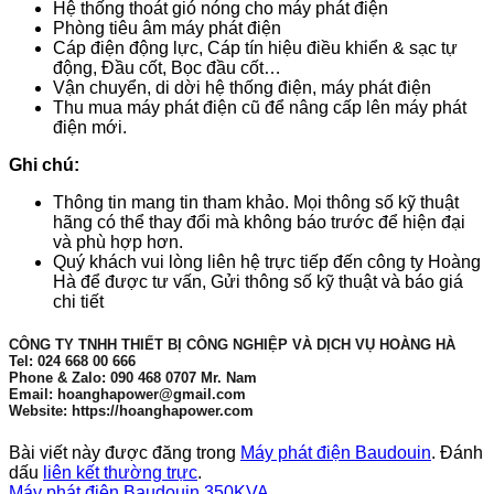
Hệ thống thoát gió nóng cho máy phát điện
Phòng tiêu âm máy phát điện
Cáp điện động lực, Cáp tín hiệu điều khiển & sạc tự
động, Đầu cốt, Bọc đầu cốt…
Vận chuyển, di dời hệ thống điện, máy phát điện
Thu mua máy phát điện cũ để nâng cấp lên máy phát
điện mới.
Ghi chú:
Thông tin mang tin tham khảo. Mọi thông số kỹ thuật
hãng có thể thay đổi mà không báo trước để hiện đại
và phù hợp hơn.
Quý khách vui lòng liên hệ trực tiếp đến công ty Hoàng
Hà để được tư vấn, Gửi thông số kỹ thuật và báo giá
chi tiết
CÔNG TY TNHH THIẾT BỊ CÔNG NGHIỆP VÀ DỊCH VỤ HOÀNG HÀ
Tel: 024 668 00 666
Phone & Zalo: 090 468 0707 Mr. Nam
Email: hoanghapower@gmail.com
Website: https://hoanghapower.com
Bài viết này được đăng trong
Máy phát điện Baudouin
. Đánh
dấu
liên kết thường trực
.
Máy phát điện Baudouin 350KVA