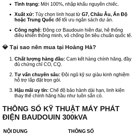
Tình trạng:
Mới 100%, nhập khẩu nguyên chiếc.
Xuất xứ:
Tùy chọn linh hoạt từ
G7,
Châu Âu, Ấn Độ
hoặc Trung Quốc
để tối ưu ngân sách dự án.
Công nghệ:
Động cơ Baudouin hiện đại, hệ thống
điều khiển thông minh, vỏ chống ồn tiêu chuẩn quốc tế.
💎 Tại sao nên mua tại Hoàng Hà?
Chất lượng hàng đầu:
Cam kết hàng chính hãng, đầy
đủ chứng chỉ CO, CQ.
Tư vấn chuyên sâu:
Đội ngũ kỹ sư giàu kinh nghiệm
hỗ trợ lắp đặt trọn gói.
Hậu mãi uy tín:
Chế độ bảo hành dài hạn, linh kiện
thay thế chính hãng hầu như luôn sẵn có.
THÔNG SỐ KỸ THUẬT MÁY PHÁT
ĐIỆN BAUDOUIN 300kVA
NỘI DUNG
THÔNG SỐ