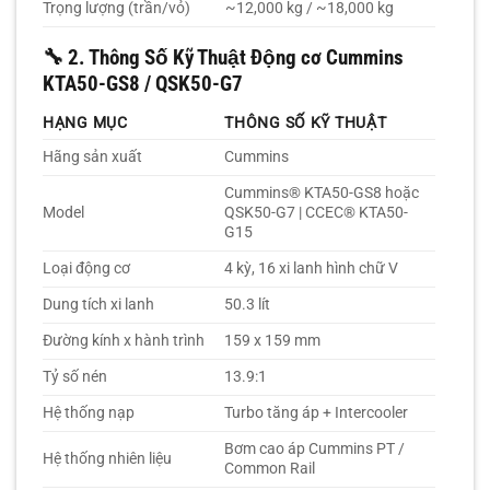
Trọng lượng (trần/vỏ)
~12,000 kg / ~18,000 kg
🔧
2. Thông Số Kỹ Thuật Động cơ Cummins
KTA50-GS8 / QSK50-G7
HẠNG MỤC
THÔNG SỐ KỸ THUẬT
Hãng sản xuất
Cummins
Cummins® KTA50-GS8 hoặc
Model
QSK50-G7 | CCEC® KTA50-
G15
Loại động cơ
4 kỳ, 16 xi lanh hình chữ V
Dung tích xi lanh
50.3 lít
Đường kính x hành trình
159 x 159 mm
Tỷ số nén
13.9:1
Hệ thống nạp
Turbo tăng áp + Intercooler
Bơm cao áp Cummins PT /
Hệ thống nhiên liệu
Common Rail