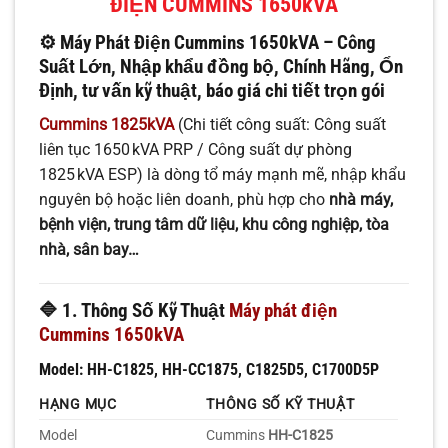
ĐIỆN CUMMINS 1650kVA
⚙️ Máy Phát Điện Cummins 1650kVA – Công
Suất Lớn, Nhập khẩu đồng bộ, Chính Hãng, Ổn
Định, tư vấn kỹ thuật, báo giá chi tiết trọn gói
Cummins 1825kVA
(Chi tiết công suất: Công suất
liên tục 1650 kVA PRP / Công suất dự phòng
1825 kVA ESP) là dòng tổ máy mạnh mẽ, nhập khẩu
nguyên bộ hoặc liên doanh, phù hợp cho
nhà máy,
bệnh viện, trung tâm dữ liệu, khu công nghiệp, tòa
nhà, sân bay…
🔷
1. Thông Số Kỹ Thuật
Máy phát điện
Cummins 1650kVA
Model: HH-C1825, HH-CC1875, C1825D5, C1700D5P
HẠNG MỤC
THÔNG SỐ KỸ THUẬT
Model
Cummins
HH-C1825