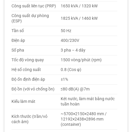
Công suất liên tục (PRP)
1650 kVA / 1320 kW
Công suất dự phòng
1825 kVA / 1460 kW
(ESP)
Tần số
50 Hz
Điện áp
400/230V
Số pha
3 pha – 4 dây
Tốc độ vòng quay
1500 vòng/phút (rpm)
Hệ số công suất
0.8 (Cos φ)
Độ ổn định điện áp
±1%
Độ ồn (với vỏ chống ồn)
≤80 dB(A) @7m
Két nước, làm mát bằng nước
Kiểu làm mát
tuần hoàn
~5700×2150×2480 mm /
Kích thước (trần/vỏ
12192×2438×2896 mm
cách âm)
(container)