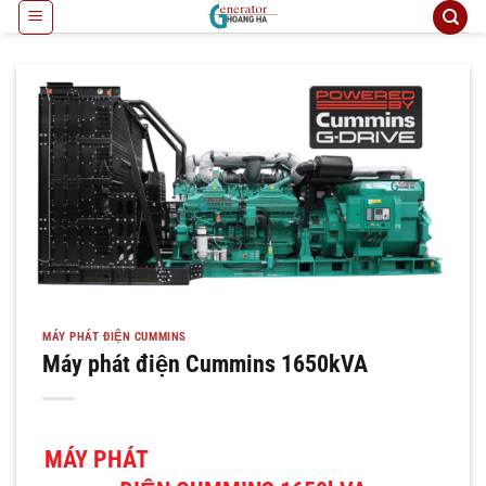
Bỏ
qua
nội
dung
MÁY PHÁT ĐIỆN CUMMINS
Máy phát điện Cummins 1650kVA
MÁY PHÁT