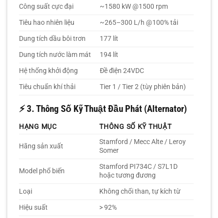
Công suất cực đại
~1580 kW @1500 rpm
Tiêu hao nhiên liệu
~265–300 L/h @100% tải
Dung tích dầu bôi trơn
177 lít
Dung tích nước làm mát
194 lít
Hệ thống khởi động
Đề điện 24VDC
Tiêu chuẩn khí thải
Tier 1 / Tier 2 (tùy phiên bản)
⚡
3. Thông Số Kỹ Thuật Đầu Phát (Alternator)
HẠNG MỤC
THÔNG SỐ KỸ THUẬT
Stamford / Mecc Alte / Leroy
Hãng sản xuất
Somer
Stamford PI734C / S7L1D
Model phổ biến
hoặc tương đương
Loại
Không chổi than, tự kích từ
Hiệu suất
> 92%