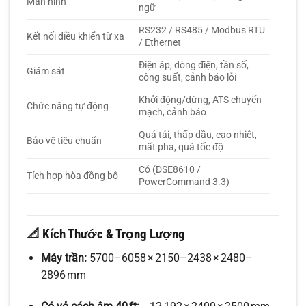
Màn hình
ngữ
RS232 / RS485 / Modbus RTU
Kết nối điều khiển từ xa
/ Ethernet
Điện áp, dòng điện, tần số,
Giám sát
công suất, cảnh báo lỗi
Khởi động/dừng, ATS chuyển
Chức năng tự động
mạch, cảnh báo
Quá tải, thấp dầu, cao nhiệt,
Bảo vệ tiêu chuẩn
mất pha, quá tốc độ
Có (DSE8610 /
Tích hợp hòa đồng bộ
PowerCommand 3.3)
📐 Kích Thước & Trọng Lượng
Máy trần:
5700–6058 × 2150–2438 × 2480–
2896 mm