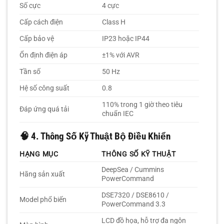
Số cực
4 cực
Cấp cách điện
Class H
Cấp bảo vệ
IP23 hoặc IP44
Ổn định điện áp
±1% với AVR
Tần số
50 Hz
Hệ số công suất
0.8
110% trong 1 giờ theo tiêu
Đáp ứng quá tải
chuẩn IEC
🧠
4. Thông Số Kỹ Thuật Bộ Điều Khiển
HẠNG MỤC
THÔNG SỐ KỸ THUẬT
DeepSea / Cummins
Hãng sản xuất
PowerCommand
DSE7320 / DSE8610 /
Model phổ biến
PowerCommand 3.3
LCD đồ họa, hỗ trợ đa ngôn