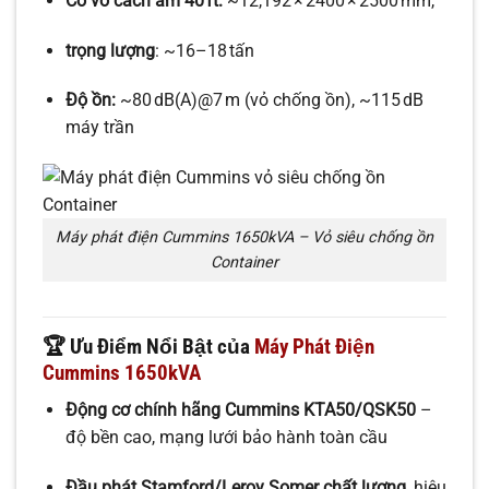
Có vỏ cách âm 40 ft:
~12,192 × 2400 × 2500 mm,
trọng lượng
: ~16–18 tấn
Độ ồn:
~80 dB(A)@7 m (vỏ chống ồn), ~115 dB
máy trần
Máy phát điện Cummins 1650kVA – Vỏ siêu chống ồn
Container
🏆 Ưu Điểm Nổi Bật của
Máy Phát Điện
Cummins 1650kVA
Động cơ chính hãng Cummins KTA50/QSK50
–
độ bền cao, mạng lưới bảo hành toàn cầu
Đầu phát Stamford/Leroy Somer chất lượng
, hiệu