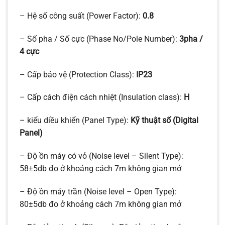
– Hệ số công suất (Power Factor):
0.8
– Số pha / Số cực (Phase No/Pole Number):
3pha /
4 cực
– Cấp bảo vệ (Protection Class):
IP23
– Cấp cách điện cách nhiệt (Insulation class):
H
– kiểu diều khiển (Panel Type):
Kỹ thuật số (Digital
Panel)
– Độ ồn máy có vỏ (Noise level – Silent Type):
58±5db đo ở khoảng cách 7m không gian mở
– Độ ồn máy trần (Noise level – Open Type):
80±5db đo ở khoảng cách 7m không gian mở