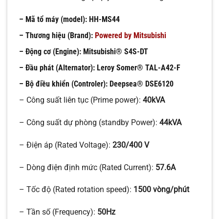
– Mã tổ máy (model):
HH-MS44
– Thương hiệu (Brand):
Powered by Mitsubishi
– Động cơ (Engine):
Mitsubishi® S4S-DT
– Đầu phát (Alternator):
Leroy Somer
®
TAL-A42-F
– Bộ điều khiển (Controler):
Deepsea®
DSE6120
– Công suất liên tục (Prime power):
40kVA
– Công suất dự phòng (standby Power):
44kVA
– Điện áp (Rated Voltage):
230/400 V
– Dòng điện định mức (Rated Current):
57.6A
– Tốc độ (Rated rotation speed):
1500 vòng/phút
– Tần số (Frequency):
50Hz