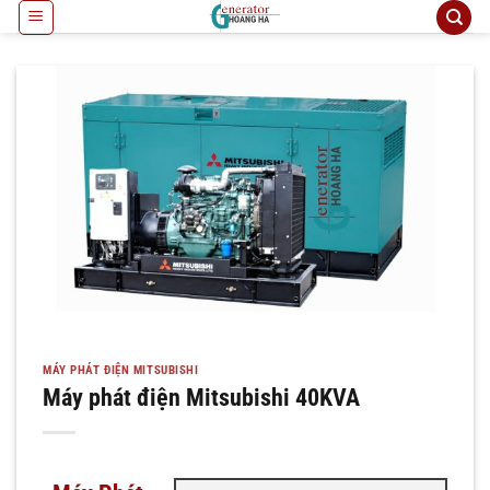
Bỏ
qua
nội
dung
MÁY PHÁT ĐIỆN MITSUBISHI
Máy phát điện Mitsubishi 40KVA