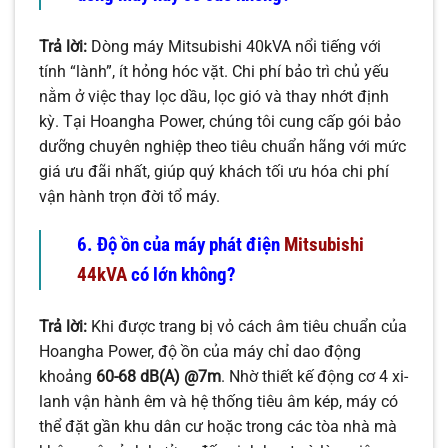
Trả lời:
Dòng máy Mitsubishi 40kVA nổi tiếng với
tính “lành”, ít hỏng hóc vặt. Chi phí bảo trì chủ yếu
nằm ở việc thay lọc dầu, lọc gió và thay nhớt định
kỳ. Tại Hoangha Power, chúng tôi cung cấp gói bảo
dưỡng chuyên nghiệp theo tiêu chuẩn hãng với mức
giá ưu đãi nhất, giúp quý khách tối ưu hóa chi phí
vận hành trọn đời tổ máy.
6. Độ ồn của máy phát điện
Mitsubishi
44kVA
có lớn không?
Trả lời:
Khi được trang bị vỏ cách âm tiêu chuẩn của
Hoangha Power, độ ồn của máy chỉ dao động
khoảng
60-68 dB(A) @7m
. Nhờ thiết kế động cơ 4 xi-
lanh vận hành êm và hệ thống tiêu âm kép, máy có
thể đặt gần khu dân cư hoặc trong các tòa nhà mà