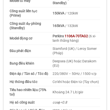
Model tổ máy
Standby)
Công suất liên tục
150kVA
/ 120kW
(Prime)
Công suất dự phòng
165kVA
/ 132kW
(Standby)
Perkins
1106A-70TAG2
(6 xi-
Model động cơ
lanh thẳng hàng)
Stamford (UK) / Leroy Somer
Đầu phát điện
(Pháp)
Deepsea (UK) hoặc Datakom
Bảng điều khiển
(EU)
Điện áp / Tần số / Tốc độ
220/380V – 50Hz / 1500 v/p
Hệ thống điều tốc
Cơ khí hoặc Điện tử (Tùy chọn)
Tiêu hao nhiên liệu (75%
Khoảng 24.7 Lít/giờ
tải)
Hệ số công suất
cos
ϕ
=
0.8