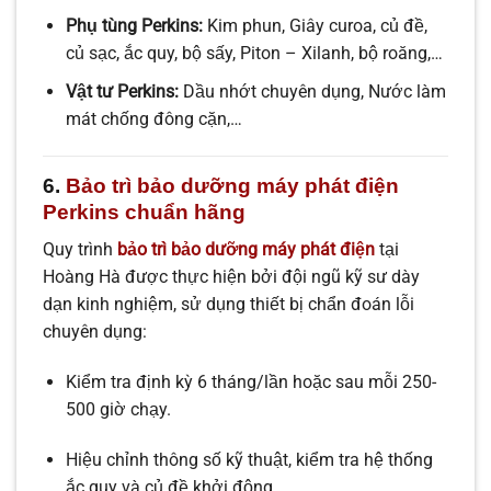
Phụ tùng Perkins:
Kim phun, Giây curoa, củ đề,
củ sạc, ắc quy, bộ sấy, Piton – Xilanh, bộ roăng,…
Vật tư Perkins:
Dầu nhớt chuyên dụng, Nước làm
mát chống đông cặn,…
6.
Bảo trì bảo dưỡng máy phát điện
Perkins chuẩn hãng
Quy trình
bảo trì bảo dưỡng máy phát điện
tại
Hoàng Hà được thực hiện bởi đội ngũ kỹ sư dày
dạn kinh nghiệm, sử dụng thiết bị chẩn đoán lỗi
chuyên dụng:
Kiểm tra định kỳ 6 tháng/lần hoặc sau mỗi 250-
500 giờ chạy.
Hiệu chỉnh thông số kỹ thuật, kiểm tra hệ thống
ắc quy và củ đề khởi động.