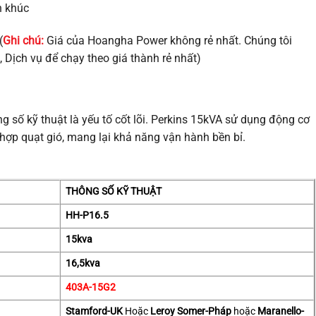
n khúc
(
Ghi chú:
Giá của Hoangha Power không rẻ nhất. Chúng tôi
, Dịch vụ để chạy theo giá thành rẻ nhất)
g số kỹ thuật là yếu tố cốt lõi. Perkins 15kVA sử dụng động cơ
 hợp quạt gió, mang lại khả năng vận hành bền bỉ.
THÔNG SỐ KỸ THUẬT
HH-P16.5
15kva
16,5
kva
403A-15G2
Stamford-UK
Hoặc
Leroy Somer-Pháp
hoặc
Maranello-