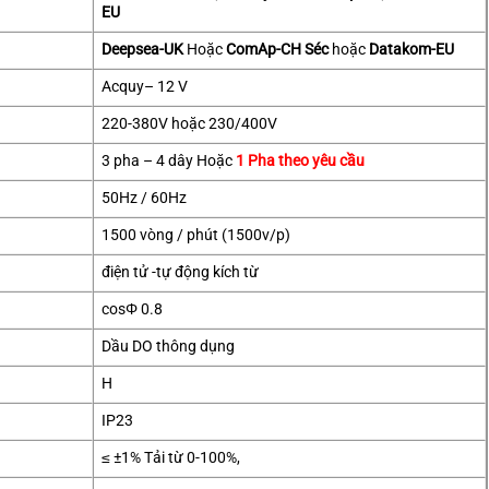
EU
Deepsea-UK
Hoặc
ComAp-CH Séc
hoặc
Datakom-EU
Acquy– 12 V
220-380V hoặc 230/400V
3 pha – 4 dây Hoặc
1 Pha theo yêu cầu
50Hz / 60Hz
1500 vòng / phút (1500v/p)
điện tử -tự động kích từ
cosΦ 0.8
Dầu DO thông dụng
H
IP23
≤ ±1% Tải từ 0-100%,