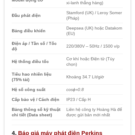
Model động cơ
xi-lanh thẳng hàng)
Stamford (UK) / Leroy Somer
Đầu phát điện
(Pháp)
Deepsea (UK) hoặc Datakom
Bảng điều khiển
(EU)
Điện áp / Tần số / Tốc
220/380V – 50Hz / 1500 v/p
độ
Cơ khí hoặc Điện tử (Tùy
Hệ thống điều tốc
chọn)
Tiêu hao nhiên liệu
Khoảng 34.7 Lít/giờ
(75% tải)
Hệ số công suất
cos
ϕ
=
0.8
Cấp bảo vệ / Cách điện
IP23 / Cấp H
Bảng thông số kỹ thuật
Liên hệ công ty Hoàng Hà để
chi tiết (Data sheet)
được gửi bản mới nhất
4.
Báo giá máy phát điện Perkins