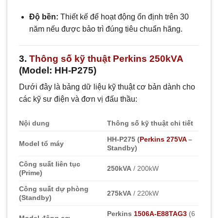
Độ bền:
Thiết kế để hoạt động ổn định trên 30
năm nếu được bảo trì đúng tiêu chuẩn hãng.
3.
Thông số kỹ thuật Perkins 250kVA
(Model: HH-P275)
Dưới đây là bảng dữ liệu kỹ thuật cơ bản dành cho
các kỹ sư điện và đơn vị đấu thầu:
Nội dung
Thông số kỹ thuật chi tiết
HH-P275 (
Perkins 275VA
–
Model tổ máy
Standby)
Công suất liên tục
250kVA
/ 200kW
(Prime)
Công suất dự phòng
275kVA
/ 220kW
(Standby)
Perkins
1506A-E88TAG3
(6