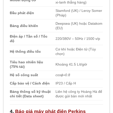
Model động cơ
xi-lanh thẳng hàng)
Stamford (UK) / Leroy Somer
Đầu phát điện
(Pháp)
Deepsea (UK) hoặc Datakom
Bảng điều khiển
(EU)
Điện áp / Tần số / Tốc
220/380V – 50Hz / 1500 v/p
độ
Cơ khí hoặc Điện tử (Tùy
Hệ thống điều tốc
chọn)
Tiêu hao nhiên liệu
Khoảng 41.5 Lít/giờ
(75% tải)
Hệ số công suất
cos
ϕ
=
0.8
Cấp bảo vệ / Cách điện
IP23 / Cấp H
Bảng thông số kỹ thuật
Liên hệ công ty Hoàng Hà để
chi tiết (Data sheet)
được gửi bản mới nhất
4.
Báo giá máy phát điện Perkins