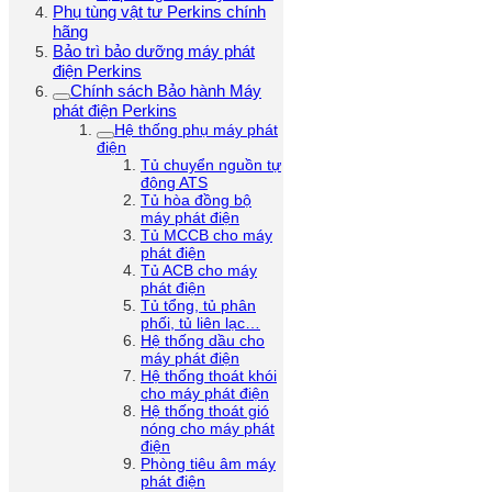
Phụ tùng vật tư Perkins chính
hãng
Bảo trì bảo dưỡng máy phát
điện Perkins
Chính sách Bảo hành Máy
phát điện Perkins
Hệ thống phụ máy phát
điện
Tủ chuyển nguồn tự
động ATS
Tủ hòa đồng bộ
máy phát điện
Tủ MCCB cho máy
phát điện
Tủ ACB cho máy
phát điện
Tủ tổng, tủ phân
phối, tủ liên lạc…
Hệ thống dầu cho
máy phát điện
Hệ thống thoát khói
cho máy phát điện
Hệ thống thoát gió
nóng cho máy phát
điện
Phòng tiêu âm máy
phát điện