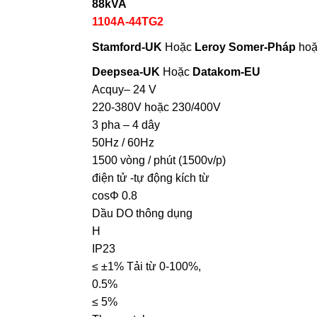
88
kVA
1104A-44TG2
Stamford-UK
Hoặc
Leroy Somer-Pháp
ho
Deepsea-UK
Hoặc
Datakom-EU
Acquy– 24 V
220-380V hoặc 230/400V
3 pha – 4 dây
50Hz / 60Hz
1500 vòng / phút (1500v/p)
điện tử -tự động kích từ
cosΦ 0.8
Dầu DO thông dụng
H
IP23
≤ ±1% Tải từ 0-100%,
0.5%
≤ 5%