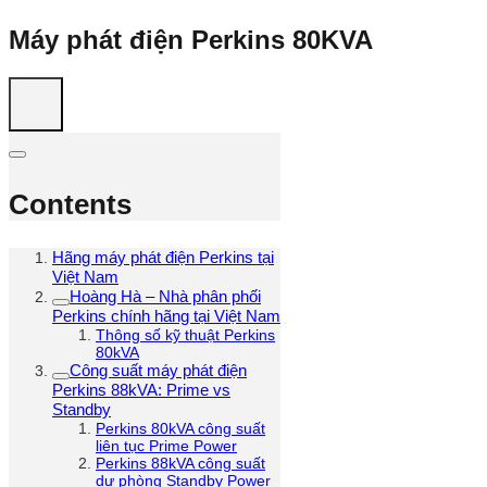
Máy phát điện Perkins 80KVA
Contents
Hãng máy phát điện Perkins tại
Việt Nam
Hoàng Hà – Nhà phân phối
Perkins chính hãng tại Việt Nam
Thông số kỹ thuật Perkins
80kVA
Công suất máy phát điện
Perkins 88kVA: Prime vs
Standby
Perkins 80kVA công suất
liên tục Prime Power
Perkins 88kVA công suất
dự phòng Standby Power