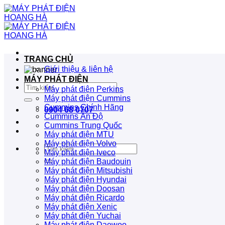
Bỏ
qua
nội
dung
TRANG CHỦ
Giới thiệu & liên hệ
MÁY PHÁT ĐIỆN
Tìm
Máy phát điện Perkins
kiếm:
Máy phát điện Cummins
Cummins Chính Hãng
0904 68 0707
Cummins Ấn Độ
Cummins Trung Quốc
Máy phát điện MTU
Máy phát điện Volvo
Tìm
Máy phát điện Iveco
kiếm:
Máy phát điện Baudouin
Máy phát điện Mitsubishi
Máy phát điện Hyundai
Máy phát điện Doosan
Máy phát điện Ricardo
Máy phát điện Xenic
Máy phát điện Yuchai
Máy phát điện Daewoo