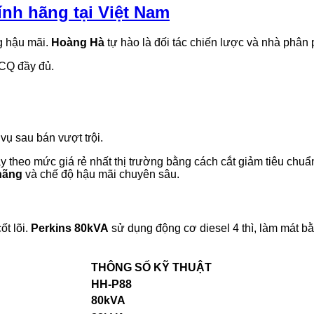
ính hãng tại Việt Nam
g hậu mãi.
Hoàng Hà
tự hào là đối tác chiến lược và nhà phân
/CQ đầy đủ.
vụ sau bán vượt trội.
theo mức giá rẻ nhất thị trường bằng cách cắt giảm tiêu chuẩn
hãng
và chế độ hậu mãi chuyên sâu.
ốt lõi.
Perkins 80kVA
sử dụng động cơ diesel 4 thì, làm mát b
THÔNG SỐ KỸ THUẬT
HH-P88
80kVA