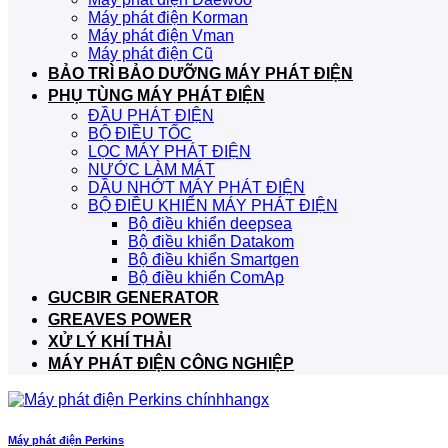
Máy phát điện Korman
Máy phát điện Vman
Máy phát điện Cũ
BẢO TRÌ BẢO DƯỠNG MÁY PHÁT ĐIỆN
PHỤ TÙNG MÁY PHÁT ĐIỆN
ĐẦU PHÁT ĐIỆN
BỘ ĐIỀU TỐC
LỌC MÁY PHÁT ĐIỆN
NƯỚC LÀM MÁT
DẦU NHỚT MÁY PHÁT ĐIỆN
BỘ ĐIỀU KHIỂN MÁY PHÁT ĐIỆN
Bộ điều khiển deepsea
Bộ điều khiển Datakom
Bộ điều khiển Smartgen
Bộ điều khiển ComAp
GUCBIR GENERATOR
GREAVES POWER
XỬ LÝ KHÍ THẢI
MÁY PHÁT ĐIỆN CÔNG NGHIỆP
Máy phát điện Perkins