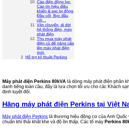
Cáp điện động lực,
Cáp tín hiệu điều
khiển & sạc tự động,
Đầu cốt, Bọc đầu
cốt…
Vận chuyển, di dời
hệ thống điện, máy
phát điện
Thu mua máy phát
điện cũ để nâng cấp
lên máy phát điện
mới.
Hỗ trợ kỹ thuật Perkins
Máy phát điện Perkins 80kVA
là dòng máy phát điện phân k
danh tiếng toàn cầu, đây là lựa chọn tối ưu cho các Khách s
định tuyệt đối.
Hãng máy phát điện Perkins tại Việt 
Máy phát điện Perkins
là thương hiệu động cơ của Anh Quốc v
chuẩn khí thải khắt khe và độ ồn thấp. Các tổ máy
Perkins 8