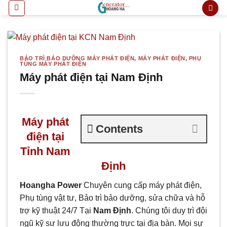
Bỏ
qua
nội
dung
BẢO TRÌ BẢO DƯỠNG MÁY PHÁT ĐIỆN
,
MÁY PHÁT ĐIỆN
,
PHỤ
TÙNG MÁY PHÁT ĐIỆN
Máy phát điện tại Nam Định
Máy phát
Contents
điện tại
Tỉnh Nam
Định
Hoangha Power
Chuyên cung cấp máy phát điện,
Phụ tùng vật tư, Bảo trì bảo dưỡng, sửa chữa và hỗ
trợ kỹ thuật 24/7 Tại
Nam Định
. Chúng tôi duy trì đội
ngũ kỹ sư lưu động thường trực tại địa bàn. Mọi sự