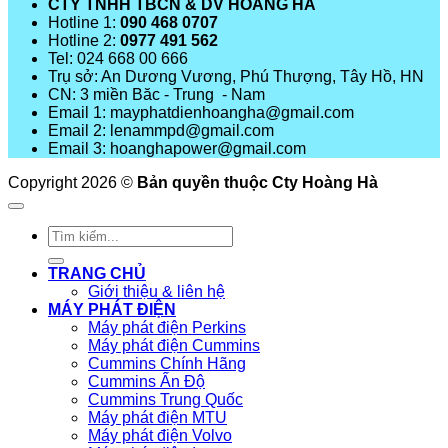
CTY TNHH TBCN & DV HOÀNG HÀ
Hotline 1:
090 468 0707
Hotline 2:
0977 491 562
Tel: 024 668 00 666
Trụ sở: An Dương Vương, Phú Thượng, Tây Hồ, HN
CN: 3 miền Băc - Trung - Nam
Email 1: mayphatdienhoangha@gmail.com
Email 2: lenammpd@gmail.com
Email 3: hoanghapower@gmail.com
Copyright 2026 ©
Bản quyền thuộc Cty Hoàng Hà
Tìm
kiếm:
TRANG CHỦ
Giới thiệu & liên hệ
MÁY PHÁT ĐIỆN
Máy phát điện Perkins
Máy phát điện Cummins
Cummins Chính Hãng
Cummins Ấn Độ
Cummins Trung Quốc
Máy phát điện MTU
Máy phát điện Volvo