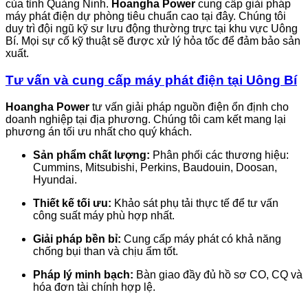
của tỉnh Quảng Ninh.
Hoangha Power
cung cấp giải pháp
máy phát điện dự phòng tiêu chuẩn cao tại đây. Chúng tôi
duy trì đội ngũ kỹ sư lưu động thường trực tại khu vực Uông
Bí. Mọi sự cố kỹ thuật sẽ được xử lý hỏa tốc để đảm bảo sản
xuất.
Tư vấn và cung cấp máy phát điện tại Uông Bí
Hoangha Power
tư vấn giải pháp nguồn điện ổn định cho
doanh nghiệp tại địa phương. Chúng tôi cam kết mang lại
phương án tối ưu nhất cho quý khách.
Sản phẩm chất lượng:
Phân phối các thương hiệu:
Cummins, Mitsubishi, Perkins, Baudouin, Doosan,
Hyundai.
Thiết kế tối ưu:
Khảo sát phụ tải thực tế để tư vấn
công suất máy phù hợp nhất.
Giải pháp bền bỉ:
Cung cấp máy phát có khả năng
chống bụi than và chịu ẩm tốt.
Pháp lý minh bạch:
Bàn giao đầy đủ hồ sơ CO, CQ và
hóa đơn tài chính hợp lệ.