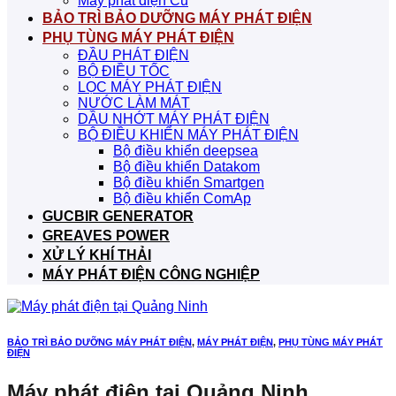
Máy phát điện Cũ
BẢO TRÌ BẢO DƯỠNG MÁY PHÁT ĐIỆN
PHỤ TÙNG MÁY PHÁT ĐIỆN
ĐẦU PHÁT ĐIỆN
BỘ ĐIỀU TỐC
LỌC MÁY PHÁT ĐIỆN
NƯỚC LÀM MÁT
DẦU NHỚT MÁY PHÁT ĐIỆN
BỘ ĐIỀU KHIỂN MÁY PHÁT ĐIỆN
Bộ điều khiển deepsea
Bộ điều khiển Datakom
Bộ điều khiển Smartgen
Bộ điều khiển ComAp
GUCBIR GENERATOR
GREAVES POWER
XỬ LÝ KHÍ THẢI
MÁY PHÁT ĐIỆN CÔNG NGHIỆP
BẢO TRÌ BẢO DƯỠNG MÁY PHÁT ĐIỆN
,
MÁY PHÁT ĐIỆN
,
PHỤ TÙNG MÁY PHÁT
ĐIỆN
Máy phát điện tại Quảng Ninh