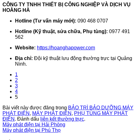
CÔNG TY TNHH THIẾT BỊ CÔNG NGHIỆP VÀ DỊCH VỤ
HOÀNG HÀ
Hotline (Tư vấn máy mới):
090 468 0707
Hotline (Kỹ thuật, sửa chữa, Phụ tùng):
0977 491
562
Website:
https://hoanghapower.com
Địa chỉ:
Đội kỹ thuật lưu động thường trực tại Quảng
Ninh.
1
2
3
4
5
Bài viết này được đăng trong
BẢO TRÌ BẢO DƯỠNG MÁY
PHÁT ĐIỆN
,
MÁY PHÁT ĐIỆN
,
PHỤ TÙNG MÁY PHÁT
ĐIỆN
. Đánh dấu
liên kết thường trực
.
Máy phát điện tại Hải Phòng
Máy phát điện tại Phú Thọ