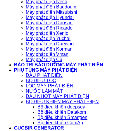
Máy phát điện Iveco
Máy phát điện Baudouin
Máy phát điện Mitsubishi
Máy phát điện Hyundai
Máy phát điện Doosan
Máy phát điện Ricardo
Máy phát điện Xenic
Máy phát điện Yuchai
Máy phát điện Daewoo
Máy phát điện Korman
Máy phát điện Vman
Máy phát điện Cũ
BẢO TRÌ BẢO DƯỠNG MÁY PHÁT ĐIỆN
PHỤ TÙNG MÁY PHÁT ĐIỆN
ĐẦU PHÁT ĐIỆN
BỘ ĐIỀU TỐC
LỌC MÁY PHÁT ĐIỆN
NƯỚC LÀM MÁT
DẦU NHỚT MÁY PHÁT ĐIỆN
BỘ ĐIỀU KHIỂN MÁY PHÁT ĐIỆN
Bộ điều khiển deepsea
Bộ điều khiển Datakom
Bộ điều khiển Smartgen
Bộ điều khiển ComAp
GUCBIR GENERATOR