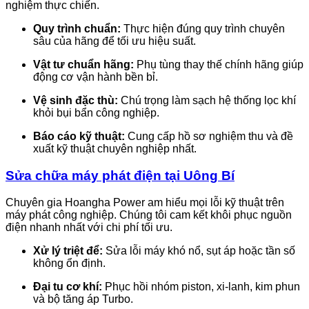
nghiệm thực chiến.
Quy trình chuẩn:
Thực hiện đúng quy trình chuyên
sâu của hãng để tối ưu hiệu suất.
Vật tư chuẩn hãng:
Phụ tùng thay thế chính hãng giúp
động cơ vận hành bền bỉ.
Vệ sinh đặc thù:
Chú trọng làm sạch hệ thống lọc khí
khỏi bụi bẩn công nghiệp.
Báo cáo kỹ thuật:
Cung cấp hồ sơ nghiệm thu và đề
xuất kỹ thuật chuyên nghiệp nhất.
Sửa chữa máy phát điện tại Uông Bí
Chuyên gia Hoangha Power am hiểu mọi lỗi kỹ thuật trên
máy phát công nghiệp. Chúng tôi cam kết khôi phục nguồn
điện nhanh nhất với chi phí tối ưu.
Xử lý triệt để:
Sửa lỗi máy khó nổ, sụt áp hoặc tần số
không ổn định.
Đại tu cơ khí:
Phục hồi nhóm piston, xi-lanh, kim phun
và bộ tăng áp Turbo.