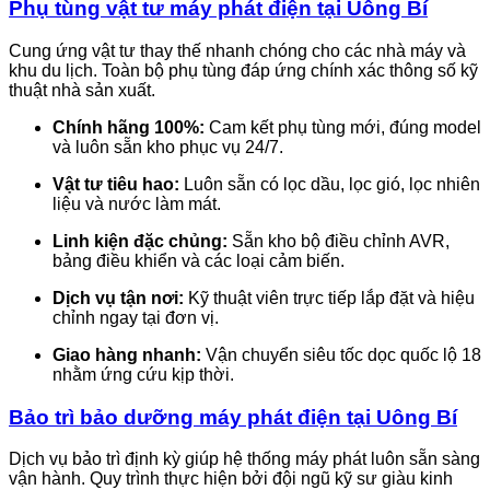
Phụ tùng vật tư máy phát điện tại Uông Bí
Cung ứng vật tư thay thế nhanh chóng cho các nhà máy và
khu du lịch. Toàn bộ phụ tùng đáp ứng chính xác thông số kỹ
thuật nhà sản xuất.
Chính hãng 100%:
Cam kết phụ tùng mới, đúng model
và luôn sẵn kho phục vụ 24/7.
Vật tư tiêu hao:
Luôn sẵn có lọc dầu, lọc gió, lọc nhiên
liệu và nước làm mát.
Linh kiện đặc chủng:
Sẵn kho bộ điều chỉnh AVR,
bảng điều khiển và các loại cảm biến.
Dịch vụ tận nơi:
Kỹ thuật viên trực tiếp lắp đặt và hiệu
chỉnh ngay tại đơn vị.
Giao hàng nhanh:
Vận chuyển siêu tốc dọc quốc lộ 18
nhằm ứng cứu kịp thời.
Bảo trì bảo dưỡng máy phát điện tại Uông Bí
Dịch vụ bảo trì định kỳ giúp hệ thống máy phát luôn sẵn sàng
vận hành. Quy trình thực hiện bởi đội ngũ kỹ sư giàu kinh