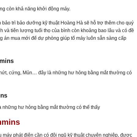
hông còn khả năng khởi động máy.
n bảo trì bảo dưỡng kỹ thuật Hoàng Hà sẽ hỗ trợ thêm cho quý
h và tiên lượng tuổi thọ của bình còn khoảng bao lâu và có đề
g án mua mới để dự phòng giúp tổ máy luôn sẵn sàng cấp
mmins
ạn nứt, cứng, Mủn… đây là những hư hỏng bằng mắt thường có
ins
 là những hư hỏng bằng mắt thường có thể thấy
ummins
u máy phát điện cần có đội ngũ kỹ thuật chuyên nghiệp, được