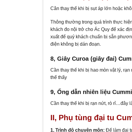
Cân thay thế khi bị sụt áp lớn hoặc k
Thông thường trong quá trình thực hiệ
khách đo nội trở cho Ác Quy để xác địn
xuất để quý khách chuẩn bị sẵn phươn
điện không bị dán đoạn.
8, Giây Curoa (giây đai) Cu
Cần thay thế khi bị hao mòn vật lý, r
thể thấy
9, Ống dẫn nhiên liệu Cumm
Cần thay thế khi bị rạn nứt, rò rỉ…đây
II, Phụ tùng đại tu C
1, Trình đô chuyên môn:
Để làm đại t